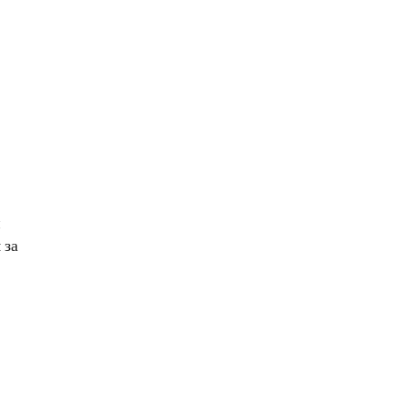
й
 за