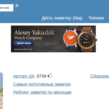
ДАть заметку
(faq)
Топики
Автору ДА
3739
Cборники
Самые популярные заметки
Рейтинг заметок по месяцам