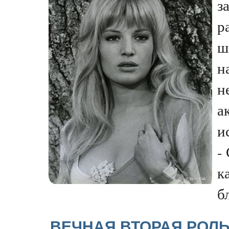
з
р
ш
н
н
а
и
-
к
бл
ВЕЧНАЯ ВТОРАЯ РОЛЬ