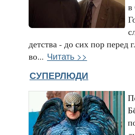
в
Г
с
детства - до сих пор перед 
Читать >>
во...
СУПЕРЛЮДИ
П
Б
п
д