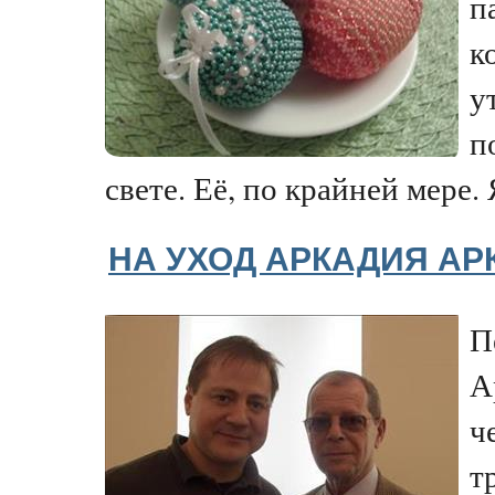
п
к
у
п
свете. Её, по крайней мере. 
НА УХОД АРКАДИЯ А
П
А
ч
т