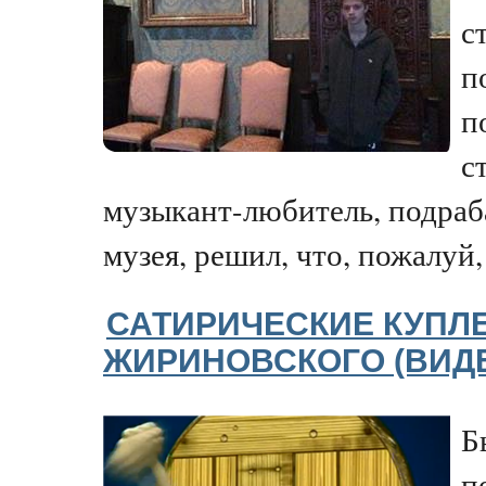
с
п
п
с
музыкант-любитель, подраб
музея, решил, что, пожалуй, 
САТИРИЧЕСКИЕ КУПЛ
ЖИРИНОВСКОГО (ВИД
Б
п