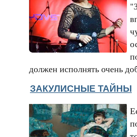
"
в
ч
о
п
должен исполнять очень доб
ЗАКУЛИСНЫЕ ТАЙНЫ
Е
п
т