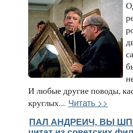
О
р
р
д
с
б
н
И любые другие поводы, к
Читать >>
круглых...
ПАЛ АНДРЕИЧ, ВЫ ШПИ
цитат из советских фи