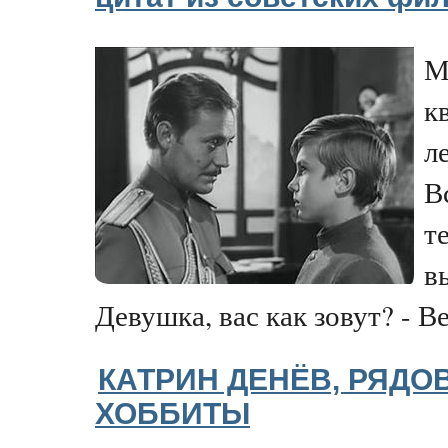
М
к
л
В
т
в
Девушка, вас как зовут? - Вер
КАТРИН ДЕНЁВ, РЯДО
ХОББИТЫ