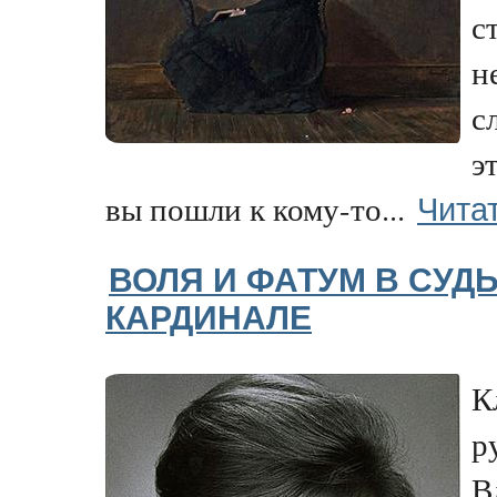
с
н
с
э
Чита
вы пошли к кому-то...
ВОЛЯ И ФАТУМ В СУД
КАРДИНАЛЕ
К
р
В