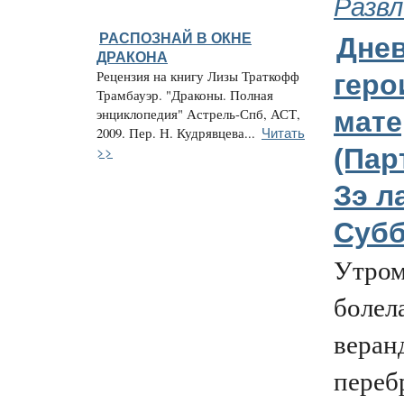
Развл
РАСПОЗНАЙ В ОКНЕ
Дне
ДРАКОНА
Рецензия на книгу Лизы Траткофф
геро
Трамбауэр. "Драконы. Полная
энциклопедия" Астрель-Спб, АСТ,
мате
Читать
2009. Пер. Н. Кудрявцева...
>>
(Пар
Зэ ла
Субб
Утром
болела
веран
переб