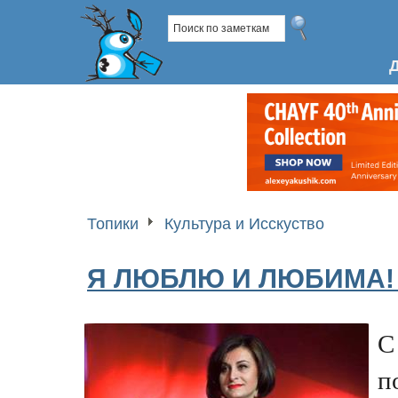
Топики
Культура и Исскуство
Я ЛЮБЛЮ И ЛЮБИМА!
С
п