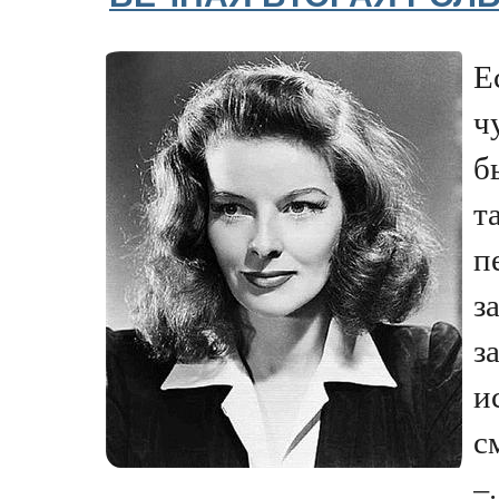
Е
ч
б
т
п
з
з
и
с
–.