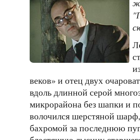
ж
"
с
Л
с
и
веков» и отец двух очарова
вдоль длинной серой много
микрорайона без шапки и п
волочился шерстяной шарф
бахромой за последнюю пуг
блестящую лысину старшего