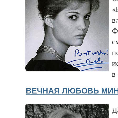
«
в
Ф
с
п
и
в
ВЕЧНАЯ ЛЮБОВЬ МИН
Д