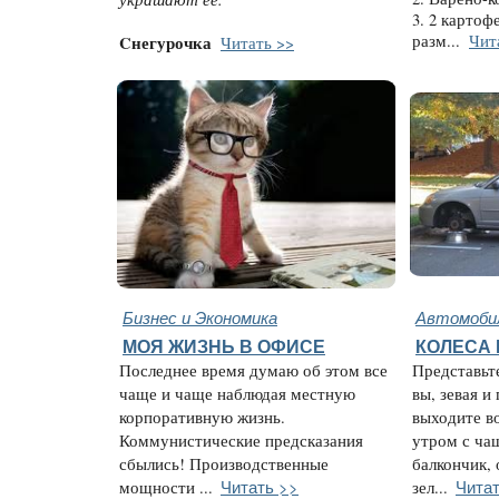
3. 2 картоф
разм...
Чит
Cнегурочка
Читать >>
Бизнес и Экономика
Автомобил
МОЯ ЖИЗНЬ В ОФИСЕ
КОЛЕСА
Последнее время думаю об этом все
Представьт
чаще и чаще наблюдая местную
вы, зевая и
корпоративную жизнь.
выходите в
Коммунистические предсказания
утром с ча
сбылись! Производственные
балкончик,
Читать >>
Читат
мощности ...
зел...