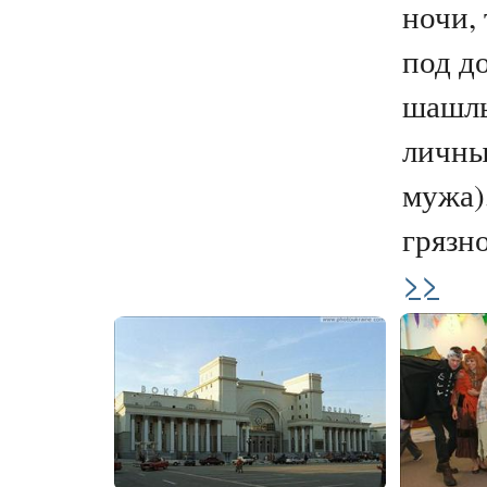
ночи,
под д
шашлы
личны
мужа)
грязн
>>