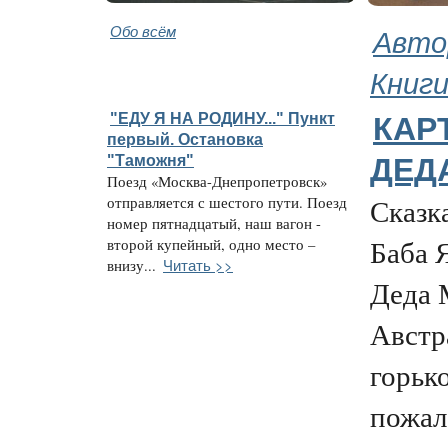
Обо всём
Авто
Книг
"ЕДУ Я НА РОДИНУ..." Пункт
КАР
первый. Остановка
"Таможня"
ДЕД
Поезд «Москва-Днепропетровск»
Сказка
отправляется с шестого пути. Поезд
номер пятнадцатый, наш вагон -
Баба 
второй купейный, одно место –
Читать >>
внизу...
Деда 
Австр
горьк
пожале