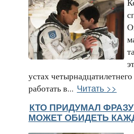
К
с
О
м
т
э
устах четырнадцатилетнего 
Читать >>
работать в...
КТО ПРИДУМАЛ ФРАЗУ
МОЖЕТ ОБИДЕТЬ КАЖ