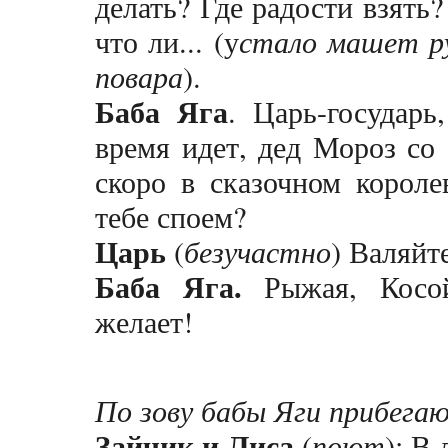
делать? Где радости взять?
что ли... (у
стало машет ру
повара
).
Баба Яга
. Царь-государь
время идет, дед Мороз со
скоро в сказочном короле
тебе споем?
Царь
(
безучастно
) Валяйте
Баба Яга.
Рыжая, Косой
желает!
По зову бабы Яги прибега
Зайчик и Лиса
(
поют
): В 