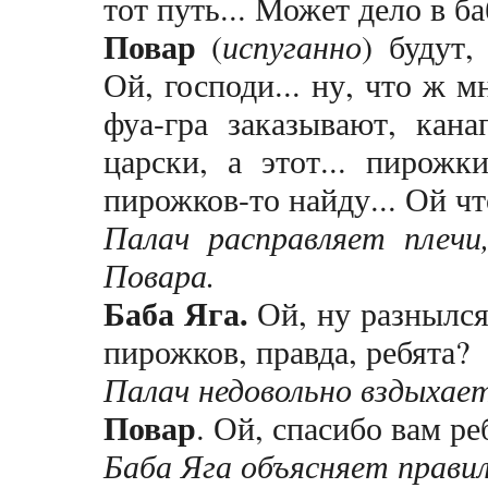
тот путь... Может дело в 
Повар
(
испуганно
) будут,
Ой, господи... ну, что ж м
фуа-гра заказывают, кан
царски, а этот... пирожк
пирожков-то найду... Ой чт
Палач расправляет плечи
Повара.
Баба Яга.
Ой, ну разнылся
пирожков, правда, ребята?
Палач недовольно вздыхает
Повар
. Ой, спасибо вам ре
Баба Яга объясняет прави