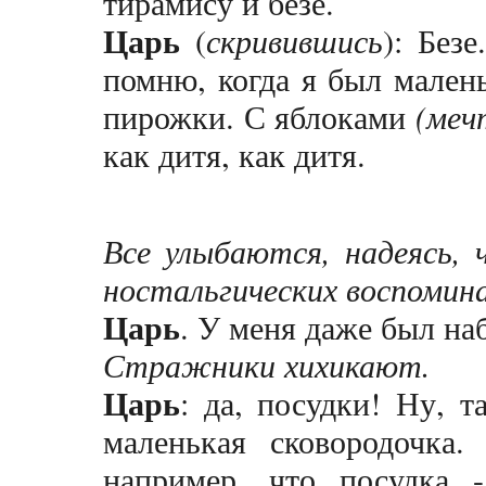
тирамису и безе.
Царь
(
скривившись
): Безе
помню, когда я был мален
пирожки. С яблоками
(меч
как дитя, как дитя.
Все улыбаются, надеясь, 
ностальгических воспомина
Царь
. У меня даже был н
Стражники хихикают.
Царь
: да, посудки! Ну, т
маленькая сковородочка.
например, что посудка 