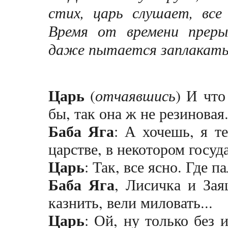
стих, царь слушает, все
Время от времени преры
даже пытается заплакать
Царь
(
отчаявшись
) И что
бы, так она ж не резиновая
Баба Яга
: А хочешь, я т
царстве, в некотором госуд
Царь
: Так, все ясно. Где п
Баба Яга
, Лисичка и Зая
казнить, вели миловать...
Царь
: Ой, ну только без 