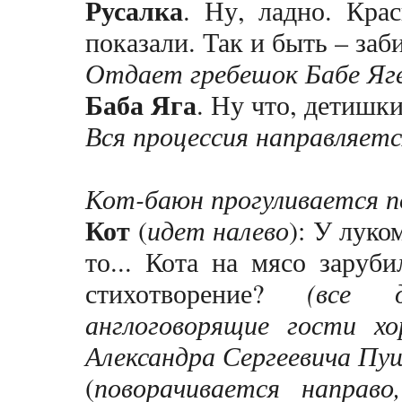
Русалка
. Ну, ладно. Кра
показали. Так и быть – заб
Отдает гребешок Бабе Яге
Баба Яга
. Ну что, детишк
Вся процессия направляетс
Кот-баюн прогуливается по
Кот
(
идет налево
): У луко
то... Кота на мясо заруби
стихотворение?
(все 
англоговорящие гости х
Александра Сергеевича Пу
(
поворачивается направо