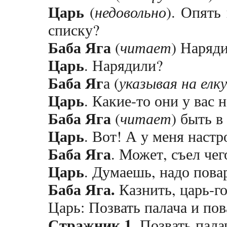
Царь
(
недовольно
). Опять
списку?
Баба Яга
(
читает
) Наряд
Царь
. Нарядили?
Баба Яг
а (
указывая на елку
Царь
. Какие-то они у вас
Баба Яга
(
читает
) быть 
Царь
. Вот! А у меня настр
Баба Яга
. Может, съел чег
Царь
. Думаешь, надо пова
Баба Яга.
Казнить, царь-го
Царь: Позвать палача и пов
Стражник 1
. Позвать пала