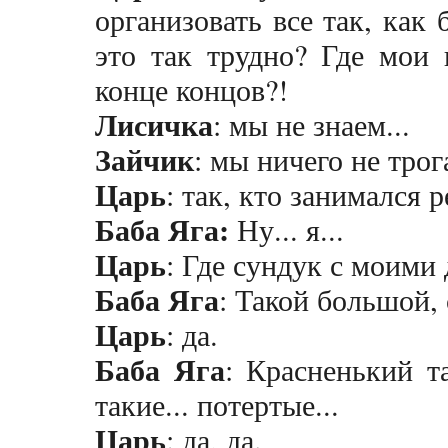
организовать все так, как
это так трудно? Где мои 
конце концов?!
Лисичка
: мы не знаем...
Зайчик
: мы ничего не трога
Царь
: так, кто занимался 
Баба Яга:
Ну... я...
Царь
: Где сундук с моими
Баба Яга
: Такой большой,
Царь
: да.
Баба Яга
: Красненький т
такие... потертые...
Царь
: да, да.