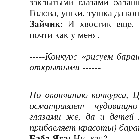
закрытыми глазами барашк
Голова, ушки, тушка да ко
Зайчик
: И хвостик еще, 
почти как у меня.
-----
Конкурс «рисуем бара
открытыми
------
По окончанию конкурса, 
осматривает чудовищн
глазами же, да и детей 
прибавляет красоты) бара
Баба Яга:
Ну, как?