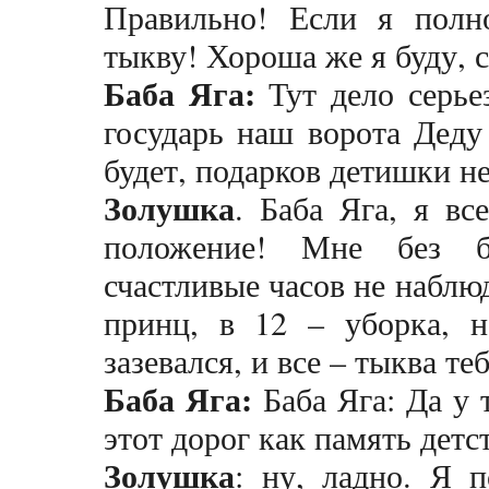
Правильно! Если я полн
тыкву! Хороша же я буду, 
Баба Яга:
Тут дело серьез
государь наш ворота Деду
будет, подарков детишки не
Золушка
. Баба Яга, я в
положение! Мне без б
счастливые часов не наблюд
принц, в 12 – уборка, н
зазевался, и все – тыква теб
Баба Яга:
Баба Яга: Да у 
этот дорог как память детс
Золушка
: ну, ладно. Я п