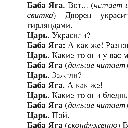
Баба Яга
. Вот... (
читает 
свитка
) Дворец украси
гирляндами.
Царь
. Украсили?
Баба Яга:
А как же! Разно
Царь
. Какие-то они у вас м
Баба Яга
(
дальше читает
Царь
. Зажгли?
Баба Яга.
А как же!
Царь
. Какие-то они бледны
Баба Яга
(
дальше читает
Царь
. Пой.
Баба Яга
(
сконфуженно
) 