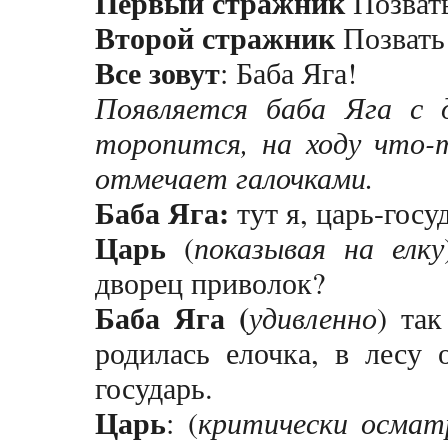
Первый стражник
Позвать
Второй стражник
Позвать 
Все зовут
: Баба Яга!
Появляется баба Яга с 
торопится, на ходу что-
отмечает галочками.
Баба Яга:
тут я, царь-госуд
Царь
(
показывая на елку
дворец приволок?
Баба Яга (
удивленно
) так
родилась елочка, в лесу 
государь.
Царь
: (
критически осматр