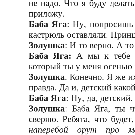
не надо. Что я буду делать
приложу.
Баба Яга
: Ну, попросишь 
кастрюль оставляли. Принц
Золушка
: И то верно. А то
Баба Яга:
А мы к тебе п
который ты у меня осенью 
Золушка
. Конечно. Я же 
правда. Да и, детский како
Баба Яга
: Ну, да, детский
Золушка
: Баба Яга, ты 
сверяю. Ребята, что буде
наперебой орут про м