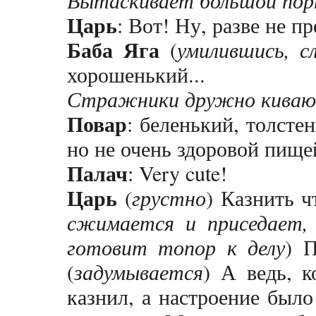
Вытаскивает большой порт
Царь
: Вот! Ну, разве не 
Баба Яга
(
умилившись, с
хорошенький...
Стражники дружно кива
Повар
: беленький, толсте
но не очень здоровой пищ
Палач
: Very cute!
Царь
(
грустно
) Казнить ч
сжимается и приседает,
готовит топор к делу
) 
(
задумывается
) А ведь, к
казнил, а настроение было 