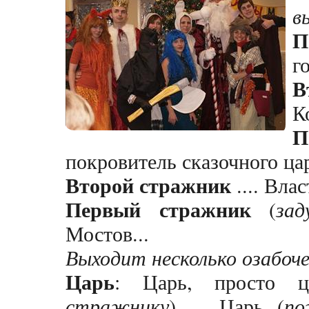
в
П
г
В
К
П
покровитель сказочного цар
Второй стражник
.... Вла
Первый стражник
(
зад
Мостов...
Выходит несколько озабоче
Царь
: Царь, просто ц
стражнику
) ... Царь (
по