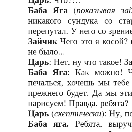
Баба Яга
(
показывая зай
никакого сундука со ст
перепутал. У него со зрени
Зайчик
Чего это я косой? 
не было...
Царь
: Нет, ну что такое! З
Баба Яга
: Как можно! Ч
печалься, хочешь мы тебе
прежнего будет. Да мы эт
нарисуем! Правда, ребята?
Царь
(
скептически
): Ну, п
Баба яга.
Ребята, выруч