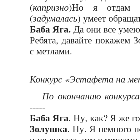
(
капризно
)Но я отдам б
(
задумалась
) умеет обращат
Баба Яга.
Да они все умею
Ребята, давайте покажем 
с метлами.
Конкурс «Эстафета на ме
По окончанию конкурса
-----
Баба Яга
. Ну, как? Я же г
Золушка
. Ну. Я немного н
и не думала, что с метлами