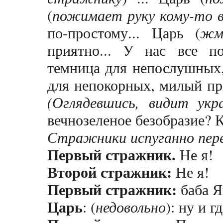
(
пожимает руку кому-то в
по-простому... Царь (
жм
приятно... У нас все п
темница для непослушных,
для непокорных, милый пр
(Оглядевшись, видит укр
вечнозеленое безобразие? К
Стражники испуганно пер
Первый стражник.
Не я!
Второй стражник:
Не я!
Первый стражник:
баба Яг
Царь
: (
недовольно
): ну и 