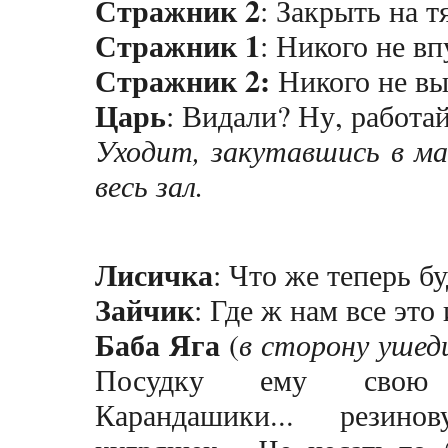
Стражник 2
: Закрыть на 
Стражник 1
: Никого не вп
Стражник 2:
Никого не вы
Царь
: Видали? Ну, работа
Уходит, закутавшись в ма
весь зал.
Лисичка
: Что же теперь бу
Зайчик
: Где ж нам все это 
Баба Яга
(
в сторону ушед
Посудку ему свою пл
Карандашики... резин