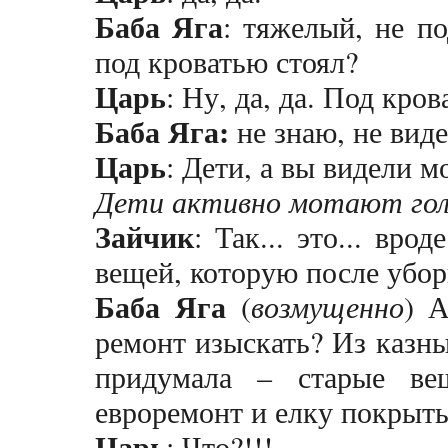
Баба Яга
: тяжелый, не п
под кроватью стоял?
Царь
: Ну, да, да. Под кро
Баба Яга:
не знаю, не вид
Царь
: Дети, а вы видели м
Дети активно мотают гол
Зайчик
: Так... это... вр
вещей, которую после убор
Баба Яга
(
возмущенно
) 
ремонт изыскать? Из казны
придумала – старые ве
евроремонт и елку покрыт
Царь
: Что?!!!