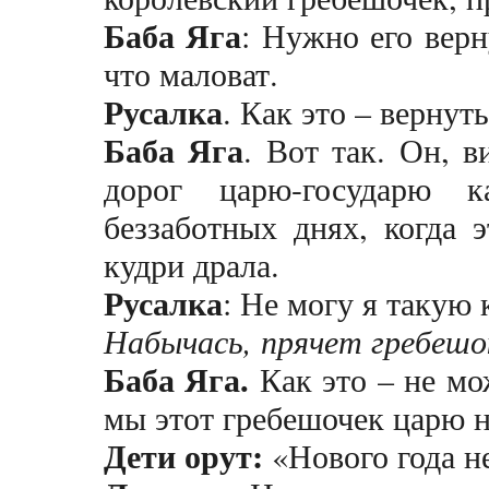
Баба Яга
: Нужно его верн
что маловат.
Русалка
. Как это – вернут
Баба Яга
. Вот так. Он, в
дорог царю-государю 
беззаботных днях, когда 
кудри драла.
Русалка
: Не могу я такую 
Набычась, прячет гребешок
Баба Яга.
Как это – не мо
мы этот гребешочек царю н
Дети орут:
«Нового года не