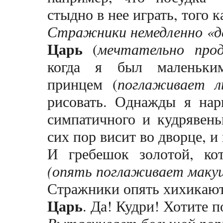
стыдно в нее играть, того 
Стражники немедленно «де
Царь
(
мечтательно про
когда я был маленьким
принцем (
поглаживает л
рисовать. Однажды я нари
симпатичного и кудрявень
сих пор висит во дворце, и
И гребешок золотой, ко
(опять поглаживает маку
Стражники опять хихикают
Царь
. Да! Кудри! Хотите 