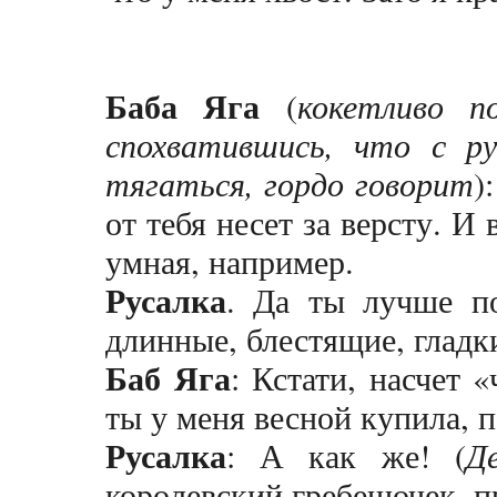
Баба Яга
(
кокетливо п
спохватившись, что с р
тягаться, гордо говорит
)
от тебя несет за версту. И 
умная, например.
Русалка
. Да ты лучше п
длинные, блестящие, гладк
Баб Яга
: Кстати, насчет 
ты у меня весной купила,
Русалка
: А как же! (
Д
королевский гребешочек, пр