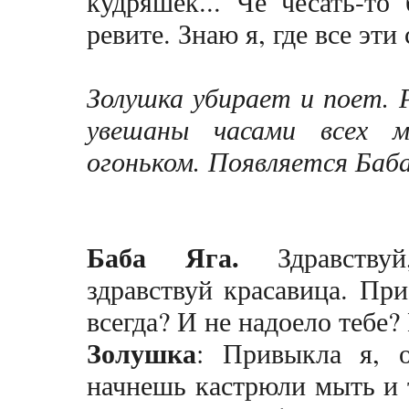
кудряшек... Че чесать-то
ревите. Знаю я, где все эт
Золушка убирает и поет. 
увешаны часами всех м
огоньком. Появляется Баба
Баба Яга.
Здравствуй
здравствуй красавица. При
всегда? И не надоело тебе?
Золушка
: Привыкла я, о
начнешь кастрюли мыть и т