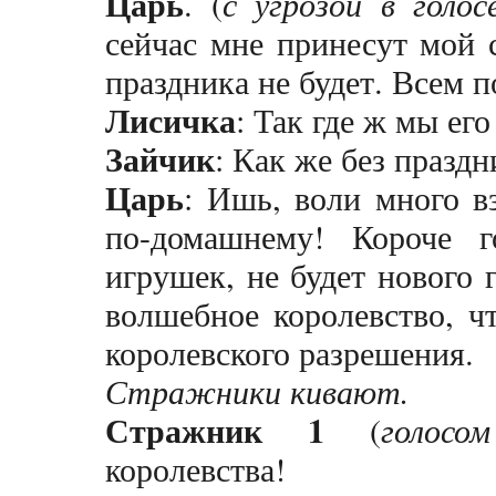
Царь
. (
с угрозой в голос
сейчас мне принесут мой 
праздника не будет. Всем 
Лисичка
: Так где ж мы его
Зайчик
: Как же без праздн
Царь
: Ишь, воли много в
по-домашнему! Короче г
игрушек, не будет нового 
волшебное королевство, ч
королевского разрешения.
Стражники кивают.
Стражник 1
(
голосо
королевства!