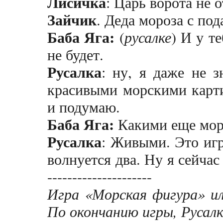
Лисичка
: Царь ворота не о
Зайчик
. Деда мороза с под
Баба Яга:
(
русалке
) И у т
не будет.
Русалка
: ну, я даже не з
красивыми морскими карти
и подумаю.
Баба Яга:
Какими еще мор
Русалка
: Живыми. Это игр
волнуется два. Ну я сейчас вс
-------------
--------
Игра «Морская фигура» ил
По окончанию игры, Русал