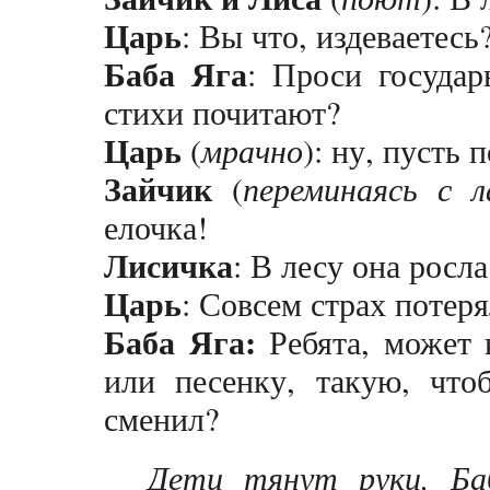
Царь
: Вы что, издеваетесь
Баба Яга
: Проси государ
стихи почитают?
Царь
(
мрачно
): ну, пусть 
Зайчик
(
переминаясь с л
елочка!
Лисичка
: В лесу она росла
Царь
: Совсем страх потер
Баба Яга:
Ребята, может к
или песенку, такую, что
сменил?
Дети тянут руки, Ба