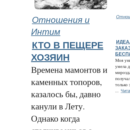
Отношения и
Отнош
Интим
ИДЕА
КТО В ПЕЩЕРЕ
ЗАКАЗ
БЕСП
ХОЗЯИН
Моя ун
умела д
Времена мамонтов и
мирозда
получал
каменных топоров,
только 
Чита
...
казалось бы, давно
канули в Лету.
Однако когда