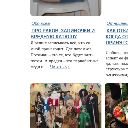
Обо всём
Отношени
ПРО РАКОВ, ЗАПИНОЧКИ И
КАК ОТК
ВРЕДНУЮ КАТЮШУ
КОГДА О
Я решил записывать всё, что со
ПРИНЯТ
мной происходит. Для потомков.
Любовь, ос
Потомки – это те, кто будут жить
аспект ее ф
потом. А предки – это первобытные
да, так, по
Читать >>
люди и ...
структура т
логическому