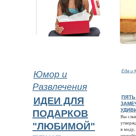
Юмор и
Еда и 
Развлечения
ПЯТЬ
ИДЕИ ДЛЯ
ЗАМЕ
УДИВ
ПОДАРКОВ
Вы слы
утверж
"ЛЮБИМОЙ"
в моду,
чизкейк