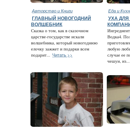
Авторство и Книги
Еда и Кух
ГЛАВНЫЙ НОВОГОДНИЙ
УХА ДЛЯ
ВОЛШЕБНИК
КОМПАН
Сказка о том, как в сказочном
Ингредиент
царстве-государстве искали
Водка4. По
волшебника, который новогоднюю
приготовле
елочку зажжет и подарки всем
любую люб
Читать >>
подарит...
случае ее 
чешуи, из...