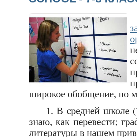
з
о
н
с
п
п
широкое обобщение, по м
1. В средней школе (
знаю, как перевести; гра
литературы в нашем при