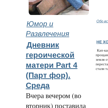
Юмор и
Обо в
Развлечения
НЕ Х
Дневник
Кап-кап
героической
прощая
земля о
матери Part 4
переста
стали т
(Парт фор).
Среда
Вчера вечером (во
вторник) поставила