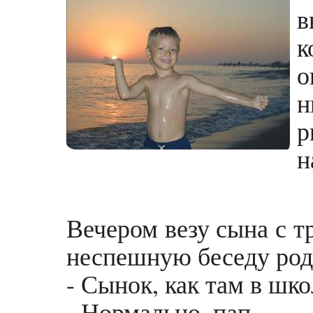
к
о
н
р
н
Вечером везу сына с т
неспешную беседу род
- Сынок, как там в шко
- Нормально, пап.