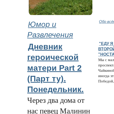
Юмор и
Обо всё
Развлечения
"ЕДУ Я
Дневник
ВТОРО
"НОСТ
героической
Мы с мал
проспект
матери Part 2
Чайкиной
иногда э
(Парт ту).
Победой, 
Понедельник.
Через два дома от
нас певец Малинин