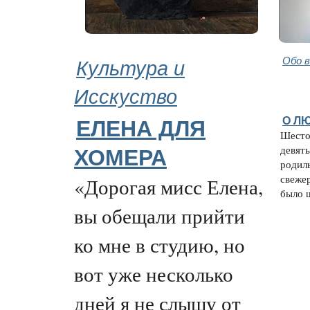
Культура и
Обо 
Исскуство
О Л
ЕЛЕНА ДЛЯ
Шесто
девять
ХОМЕРА
родил
свеже
«Дорогая мисс Елена,
было ш
вы обещали прийти
ко мне в студию, но
вот уже несколько
дней я не слышу от