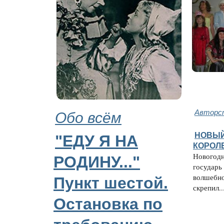
Обо всём
Авторст
НОВЫЙ
"ЕДУ Я НА
КОРОЛ
Новогодня
РОДИНУ..."
государь
волшебн
Пункт шестой.
скрепил..
Остановка по