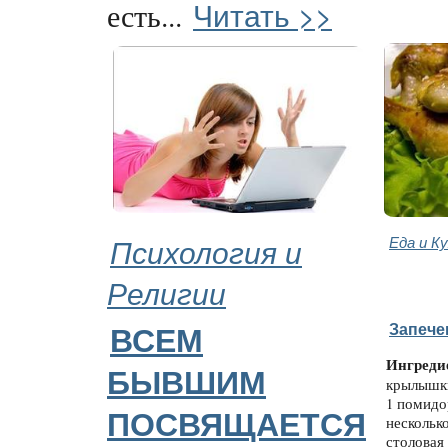
Читать >>
есть...
Психология и
Еда и К
Религии
Запеч
ВСЕМ
Ингреди
БЫВШИМ
крылышк
1 помидо
ПОСВЯЩАЕТСЯ
нескольк
столовая