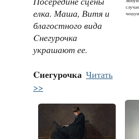
Посередине сцены
любую
случа
елка. Маша, Витя и
чешуи,
благостного вида
Cнегурочка
украшают ее.
Cнегурочка
Читать
>>