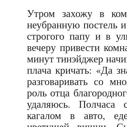
Утром захожу в ком
неубранную постель 
строгого папу и в у
вечеру привести комн
минут тинэйджер начин
плача кричать: «Да з
разговаривать со мн
роль отца благородног
удаляюсь. Полчаса 
кагалом в авто, ед
цветущей вишни. Сы