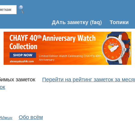
ДАть заметку
(faq)
Топики
юбимых заметок
Перейти на рейтинг заметок за меся
ок
Обо всём
 Админ