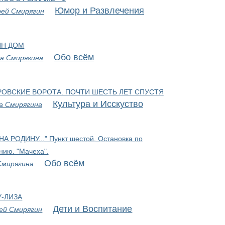
Юмор и Развлечения
рей Смирягин
ИН ДОМ
Обо всём
а Смирягина
ОВСКИЕ ВОРОТА. ПОЧТИ ШЕСТЬ ЛЕТ СПУСТЯ
Культура и Исскуство
а Смирягина
НА РОДИНУ..." Пункт шестой. Остановка по
нию. "Мачеха".
Обо всём
Смирягина
У-ЛИЗА
Дети и Воспитание
ей Смирягин