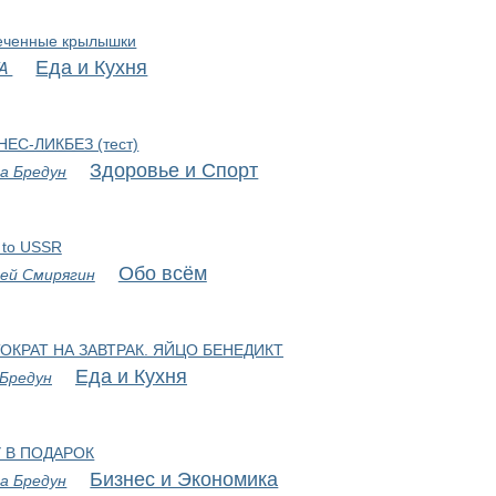
еченные крылышки
Еда и Кухня
VA
ЕС-ЛИКБЕЗ (тест)
Здоровье и Спорт
а Бредун
 to USSR
Обо всём
ей Смирягин
ОКРАТ НА ЗАВТРАК. ЯЙЦО БЕНЕДИКТ
Еда и Кухня
 Бредун
У В ПОДАРОК
Бизнес и Экономика
а Бредун