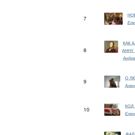
НО
7
Еле
КАК 
8
АННУ 
Андре
О Л
9
Ален
КОД
10
Елен
ФАЛ