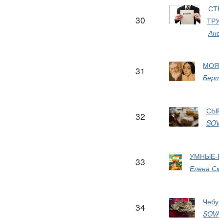
СТ
30
ТР
Ан
МОЯ
31
Бер
СЫ
32
SO
УМНЫЕ-
33
Елена С
Чебу
34
SOV