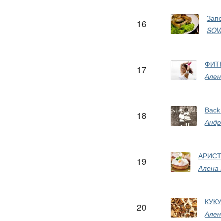
Зап
16
SO
ФИТН
17
Ален
Back
18
Андр
АРИСТ
19
Алена
КУК
20
Ален