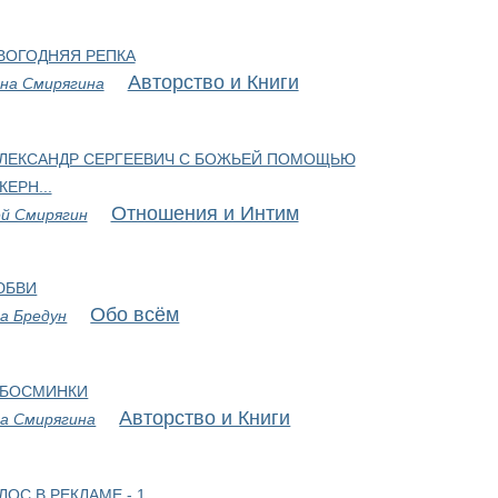
ВОГОДНЯЯ РЕПКА
Авторство и Книги
на Смирягина
АЛЕКСАНДР СЕРГЕЕВИЧ С БОЖЬЕЙ ПОМОЩЬЮ
КЕРН...
Отношения и Интим
й Смирягин
ЮБВИ
Обо всём
а Бредун
 БОСМИНКИ
Авторство и Книги
а Смирягина
ЛОС В РЕКЛАМЕ - 1