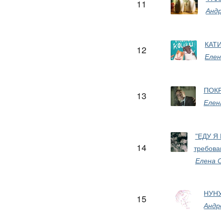
11
Анд
КАТ
12
Елен
ПОКР
13
Елен
"ЕДУ Я 
14
требова
Елена 
НУН
15
Андр