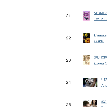
АТОМНА
21
Елена С
Суп-пюр
22
SOVA
ЖЕНСК
23
Елена 
ЧЕ
24
Але
ЖО
25