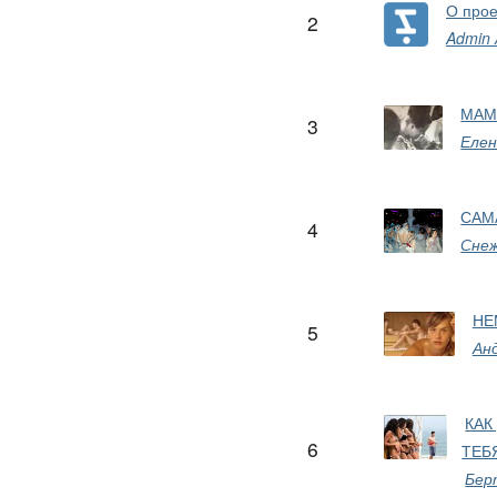
О прое
2
Admin
МАМ
3
Елен
САМ
4
Сне
НЕ
5
Ан
КАК
6
ТЕБ
Бе