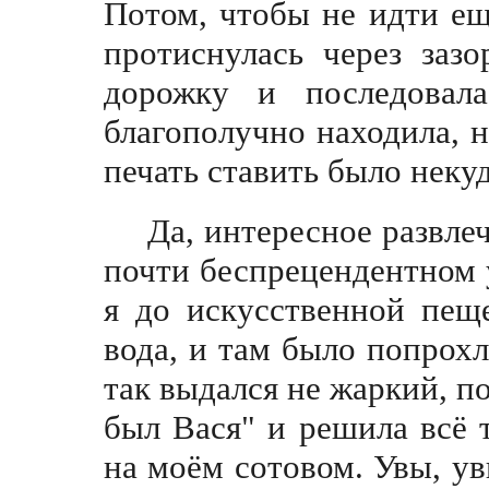
Потом, чтобы не идти ещ
протиснулась через заз
дорожку и последовал
благополучно находила, н
печать ставит
ь
было некуда
Да, интересное развле
почти беспрецендентном 
я до искусственной пещ
вода, и там было попрохл
так выдался не жаркий, п
был Вася" и решила всё 
на моём сотовом. Увы, ув