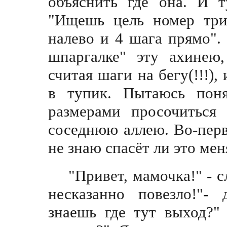
объяснить где она. И т
"Ищешь цель номер три
налево и 4 шага прямо".
шпаргалке" эту ахинею,
считая шаги на бегу(!!!)
в тупик. Пытаюсь пон
размерами просочиться
соседнюю аллею. Во-первы
не знаю спасёт ли это мен
"Привет, мамочка!" - 
несказанно повезло!"-
знаешь где тут выход?"