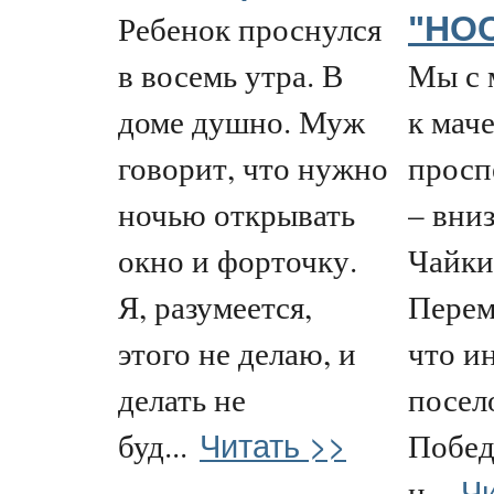
Ребенок проснулся
"НО
в восемь утра. В
Мы с 
доме душно. Муж
к мач
говорит, что нужно
просп
ночью открывать
– вни
окно и форточку.
Чайки
Я, разумеется,
Перем
этого не делаю, и
что и
делать не
посел
Читать >>
буд...
Побед
Чи
н...