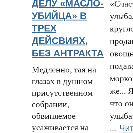
«Счаст
ДЕЛУ «МАСЛО-
улыба
УБИЙЦА» В
кругл
ТРЕХ
прода
ДЕЙСВИЯХ,
овощн
БЕЗ АНТРАКТА
подава
Медленно, тая на
морко
глазах в душном
же... 
присутственном
что о
собрании,
обвиняемое
улыба
усаживается на
Чит
...