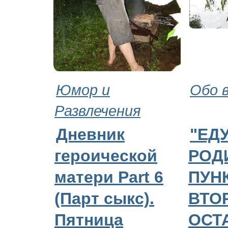
Юмор и
Обо 
Развлечения
Дневник
"ЕДУ
героической
РОДИ
матери Part 6
ПУН
(Парт cыкс).
ВТО
Пятница
ОСТ