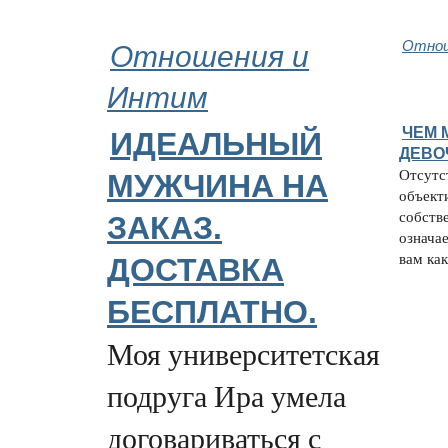
Отношения и
Отнош
Интим
ЧЕМ 
ИДЕАЛЬНЫЙ
ДЕВО
Отсутст
МУЖЧИНA НА
объект
собстве
ЗАКАЗ.
означае
вам как
ДОСТАВКА
БЕСПЛАТНО.
Моя университетская
подруга Ира умела
договариваться с