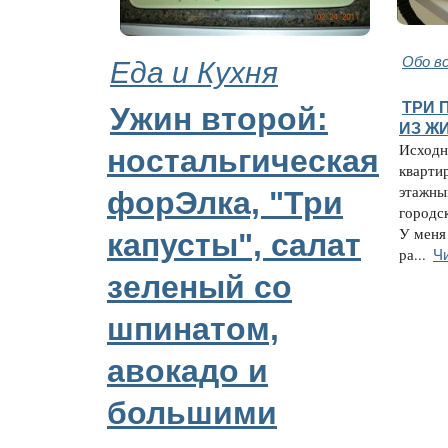
Еда и Кухня
Обо в
ТРИ 
Ужин второй:
ИЗ Ж
Исходн
ностальгическая
кварти
этажны
форЭлка, "Три
городс
У меня
капусты", салат
Ч
ра...
зеленый со
шпинатом,
авокадо и
большими