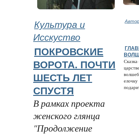
Культура и
Автор
Исскуство
ГЛАВ
ПОКРОВСКИЕ
ВОЛШ
Сказка 
ВОРОТА. ПОЧТИ
царств
волшеб
ШЕСТЬ ЛЕТ
елочку
подарит
СПУСТЯ
В рамках проекта
женского глянца
"Продолжение