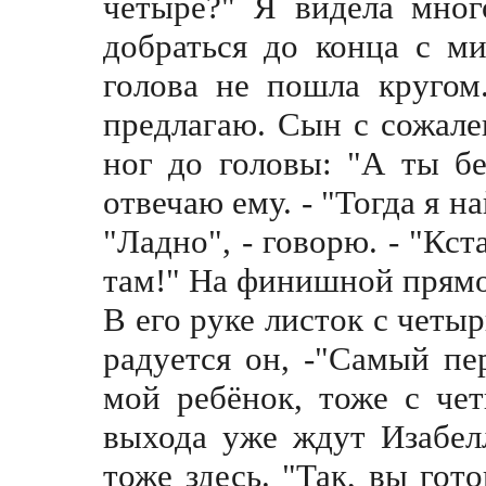
четыре?" Я видела мног
добраться до конца с м
голова не пошла кругом.
предлагаю. Сын с сожале
ног до головы: "А ты бе
отвечаю ему. - "Тогда я на
"Ладно", - говорю. - "Кс
там!" На финишной прямо
В его руке листок с четыр
радуется он, -"Самый пе
мой ребёнок, тоже с че
выхода уже ждyт Изабел
тоже здесь. "Так, вы гот