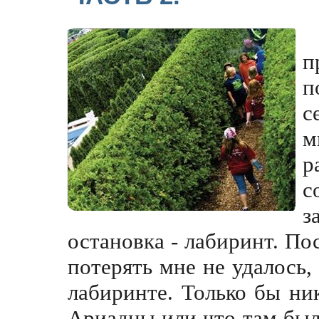
п
п
с
м
р
с
з
остановка - лабиринт. По
потерять мне не удалось
лабиринте. Только бы ни
Ариадны или что там бы