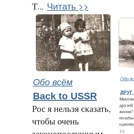
Читать >>
Т...
Обо всём
Обо в
ДРУГ
Back to USSR
Многие
друзей
Рос я нельзя сказать,
жизни?
позабы
чтобы очень
одному 
>>
законопослушным