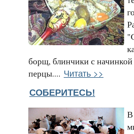
г
Р
"
к
борщ, блинчики с начинкой
Читать >>
перцы....
СОБЕРИТЕСЬ!
В
м