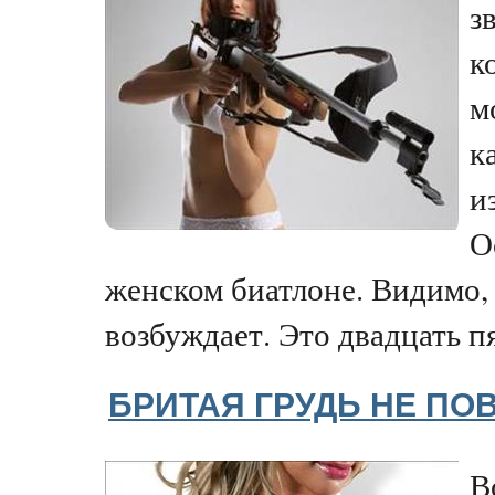
з
к
м
к
и
О
женском биатлоне. Видимо,
возбуждает. Это двадцать пя
БРИТАЯ ГРУДЬ НЕ ПО
В