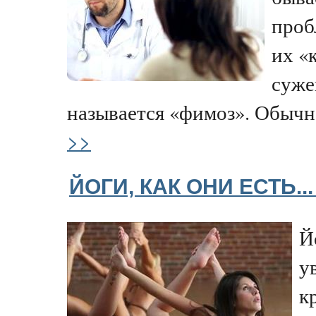
проб
их «
суже
называется «фимоз». Обычно 
>>
ЙОГИ, КАК ОНИ ЕСТЬ..
Й
у
к