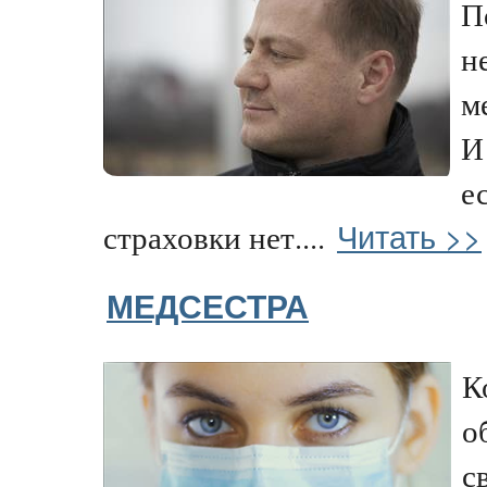
П
н
м
И
е
Читать >>
страховки нет....
МЕДСЕСТРА
К
о
с