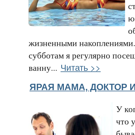
с
ю
о
жизненными накоплениями.
субботам я регулярно посе
Читать >>
ванну...
ЯРАЯ МАМА, ДОКТОР 
У ког
что 
быва