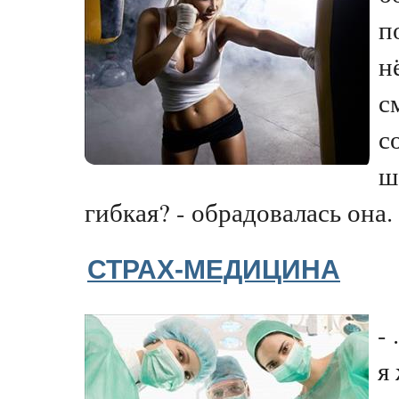
п
н
с
с
ш
гибкая? - обрадовалась она. -
СТРАХ-МЕДИЦИНА
- 
я