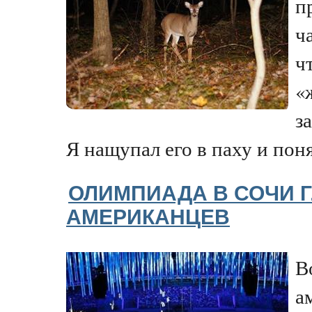
п
ч
ч
«
з
Я нащупал его в паху и понял
ОЛИМПИАДА В СОЧИ 
АМЕРИКАНЦЕВ
В
а