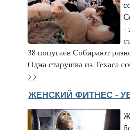
с
С
-
с
38 попугаев Собирают разно
Одна старушка из Техаса соб
>>
ЖЕНСКИЙ ФИТНЕС - 
Ж
б