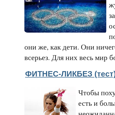
ж
з
о
п
они же, как дети. Они ниче
всерьез. Для них весь мир б
ФИТНЕС-ЛИКБЕЗ (тест
Чтобы поху
есть и боль
неожиданна