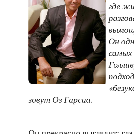
где ж
разгов
вымощ
Он одн
самых
Голлив
подхо
«безук
зовут Оз Гарсиа.
Он прекрасно выглядит: гла