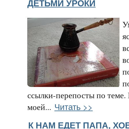
ДЕТЬМИ УРОКИ
У
я
в
в
п
п
ссылки-перепосты по теме.
Читать >>
моей...
К НАМ ЕДЕТ ПАПА, ХО