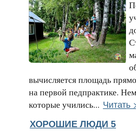
П
у
д
С
м
о
вычисляется площадь прямо
на первой педпрактике. Не
Читать 
которые учились...
ХОРОШИЕ ЛЮДИ 5