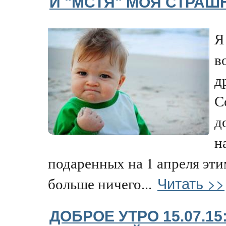
И "МСТЯ" МОЯ СТРАШ
Я
в
д
С
д
н
подаренных на 1 апреля эти
Читать >>
больше ничего...
ДОБРОЕ УТРО 15.07.15