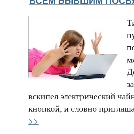
ВСЕМ БЫВШИМ ПОСВ
Т
п
п
м
Д
з
вскипел электрический чай
кнопкой, и словно приглаша
>>