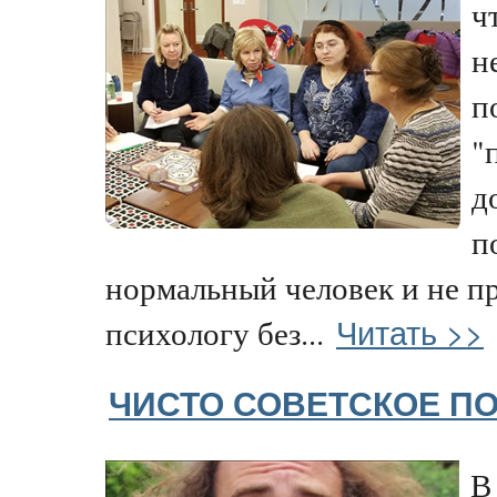
ч
н
п
"
д
п
нормальный человек и не пр
Читать >>
психологу без...
ЧИСТО СОВЕТСКОЕ П
В