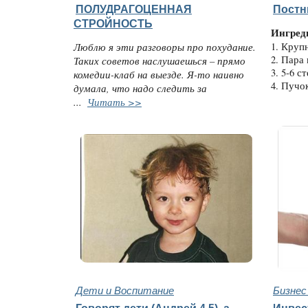
ПОЛУДРАГОЦЕННАЯ
Постн
СТРОЙНОСТЬ
Ингред
Люблю я эти разговоры про похудание.
1. Крупн
2. Пара
Таких советов наслушаешься – прямо
3. 5-6 с
комедии-клаб на выезде. Я-то наивно
4. Пучок
думала, что надо следить за
...
Читать >>
Дети и Воспитание
Бизнес
Говорят дети (Андрей 4.5), а
Инвес