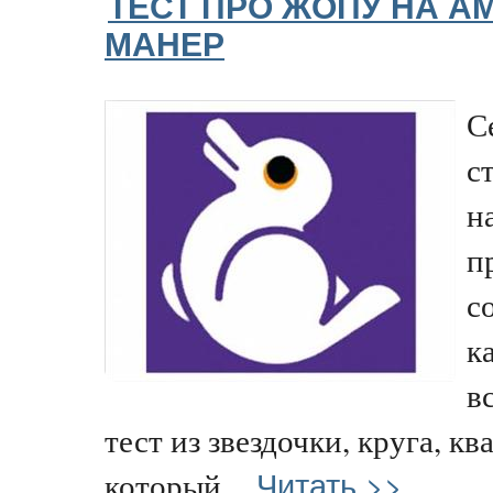
ТЕСТ ПРО ЖОПУ НА 
МАНЕР
С
с
н
п
с
к
в
тест из звездочки, круга, кв
Читать >>
который...