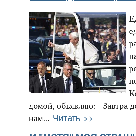
Е
е
р
н
р
п
К
домой, объявляю: - Завтра д
Читать >>
нам...