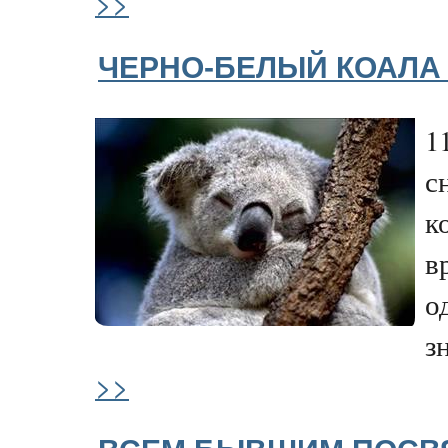
>>
ЧЕРНО-БЕЛЫЙ КОАЛА
1
с
к
в
о
з
>>