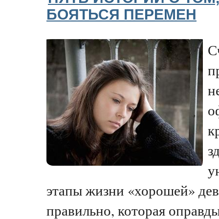
БОЯТЬСЯ ПЕРЕМЕН
С
п
н
о
к
з
у
этапы жизни «хорошей» дево
правильно, которая оправд