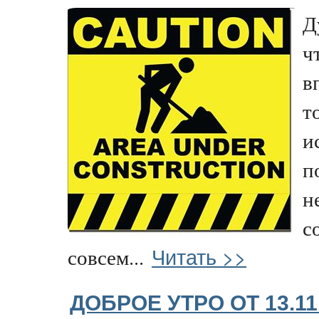
Д
ч
в
т
и
п
н
с
Читать >>
совсем...
ДОБРОЕ УТРО ОТ 13.11