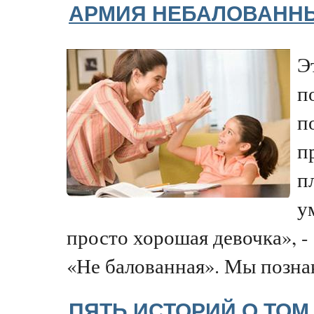
АРМИЯ НЕБАЛОВАНН
Э
п
п
п
п
у
просто хорошая девочка», - 
«Не балованная». Мы познак
ПЯТЬ ИСТОРИЙ О ТОМ,