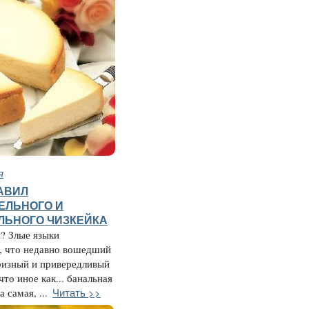
я
АВИЛ
ЕЛЬНОГО И
ЛЬНОГО ЧИЗКЕЙКА
? Злые языки
, что недавно вошедший
ризный и привередливый
что иное как... банальная
Читать >>
а самая, ...