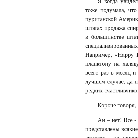
Я когда увидел
тоже подумала, что
пуританской Америке
штатах продажа спи
в большинстве шта
специализированных
Например, «Happy H
планктону на халяв
всего раз в месяц и
лучшем случае, да п
редких счастливчико
Короче говоря, 
Ан – нет! Все 
представлены всякие
автомат – по прод