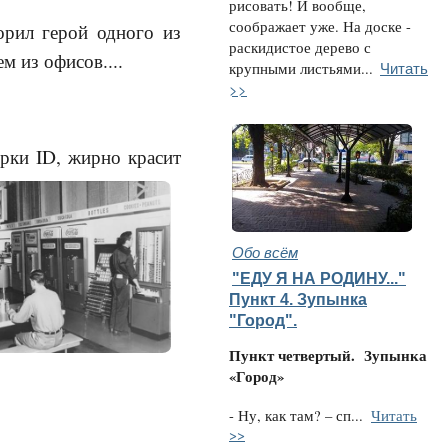
рисовать! И вообще,
соображает уже. На доске -
ворил герой одного из
раскидистое дерево с
м из офисов....
Читать
крупными листьями...
>>
ерки ID, жирно красит
Обо всём
"ЕДУ Я НА РОДИНУ..."
Пункт 4. Зупынка
"Город".
Пункт четвертый.
Зупынка
«Город»
- Ну, как там? – сп...
Читать
>>