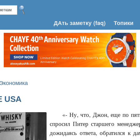
ДАть заметку
(faq)
Топики
 Экономика
E USA
«- Ну, что, Джон, еще по пят
спросил Питер старшего менедже
дожидаясь ответа, обратился к да