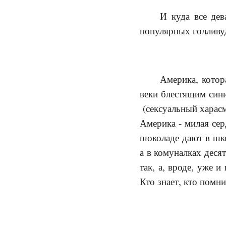
И куда все дев
популярных голливуд
Америка, котор
веки блестящим син
(сексуальный харасм
Америка - милая сер
шоколаде дают в шк
а в комуналках деся
так, а, вроде, уже и
Кто знает, кто помн