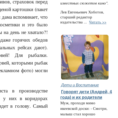
ивов, страховок перед
известных сюжетов кино".
еной картошки (пакет
Лев Евгеньевич Хоботов,
 дама вспоминает, что
старший редактор
издательства ...
Читать >>
косметики и это было
 на день не хватало?!
одаже горячих обедов
альных рейсах дают).
вей! Для рыбалки.
ервей, которыми рыбак
рекламном фото) могли
Дети и Воспитание
та в производстве
Говорят дети (Андрей, 4
года) и их родители
о у них в коридорах
Муж, проходя мимо
идет в голову. Самый
икеевской доски: - Смотри,
малыш стал хорошо