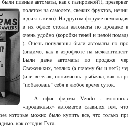
были пивные автоматы, как с газировкой?), презерват
полетом на самолете, свежих фруктов,
нечищ
в дксять кило). На другом форуме немолодая
в их офисе стояли автоматы по продаже 
очень удобно (коробки теней и целой помады
). Очень популярны были автоматы по пр
(видимо, как в аэрофлоте на межконтинент
Были даже автоматы по продаже чер
Свеженьких, теплых (а почему бы и нет?) ч
(или веселая, понимаешь, рыбачка, как на 
"побаловать" себя в любое время суток.
А офис фирмы Vendo - монополис
«продажных» автоматов славился тем, чт
ерез которые можно было купить все, что только пр
димо, как сегодня Гугл.