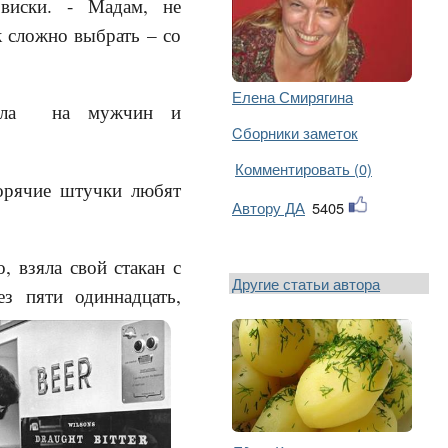
 виски. - Мадам, не
к сложно выбрать – со
Елена Смирягина
рела на мужчин и
Cборники заметок
Комментировать (0)
горячие штучки любят
Автору ДА
5405
, взяла свой стакан с
Другие статьи автора
з пяти одиннадцать,