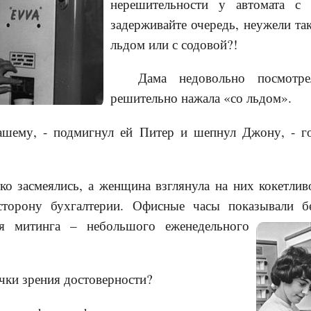
нерешительности у автомата с
задерживайте очередь, неужели та
льдом или с содовой?!
Дама недовольно посмот
решительно нажала «со льдом».
нашему, - подмигнул ей Питер и шепнул Джону, - 
 засмеялись, а женщина взглянула на них кокетливо
торону бухгалтерии. Офисные часы показывали бе
мя митинга –
небольшого еженедельного
очки зрения достоверности?