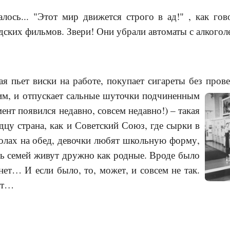
алось... "Этот мир движется строго в ад!" , как го
ских фильмов. Звери! Они убрали автоматы с алкоголе
ая пьет виски на работе, покупает сигареты без пров
им, и отпускает сальные шуточки
подчиненным
ент появился недавно, совсем недавно!) – такая
дцу страна, как и Советский Союз, где сырки в
олах на обед, девочки любят школьную форму,
ть семей живут дружно как родные. Вроде было
 нет… И если было, то, может, и совсем не так.
ит…