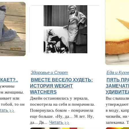
Здоровье и Спорт
Еда и Кухн
КАЕТ?..
ВМЕСТЕ ВЕСЕЛО ХУДЕТЬ:
ПЯТЬ ПР
мужчины
ИСТОРИЯ WEIGHT
ЗАМЕЧАТ
ем женщины.
WATCHERS
УДИВИТЕ
аивает или
Джейн остановилась у зеркала,
Вы слышали
 тобой, то он
посмотрела на себя и помрачнела.
утверждают
тать >>
Повернулась боком – помрачнела
в моду, кап
еще больше. «Ну, да... 38 лет. Ну,
чизкейк, ни 
Читать >>
да... Дв...
запеканка. Т