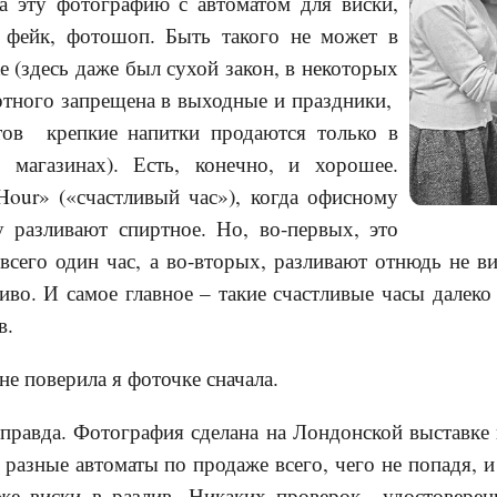
а эту фотографию с автоматом для виски,
 фейк, фотошоп. Быть такого не может в
 (здесь даже был сухой закон, в некоторых
ртного запрещена в выходные и праздники,
тов крепкие напитки продаются только в
 магазинах). Есть, конечно, и хорошее.
our» («счастливый час»), когда офисному
у разливают спиртное. Но, во-первых, это
 всего один час, а во-вторых, разливают отнюдь не в
иво. И самое главное – такие счастливые часы далеко 
в.
не поверила я фоточке сначала.
- правда. Фотография сделана на Лондонской выставке 
 разные автоматы по продаже всего, чего не попадя, и
аже виски в разлив. Никаких проверок удостовере