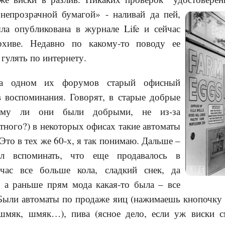
непрозрачной бумагой» - наливай да пей,
ла опубликована в журнале Life и сейчас
рхиве. Недавно по какому-то поводу ее
гулять по интернету.
на одном их форумов старый офисный
в воспоминания. Говорят, в старые добрые
тому ли они были добрыми, не из-за
тного?) в некоторых офисах такие автоматы
Это в тех же 60-х, я так понимаю. Дальше –
ал вспоминать, что еще продавалось в
йчас все больше кола, сладкий снек, да
, а раньше прям мода какая-то была – все
 Были автоматы по продаже яиц (нажимаешь кнопочку
шмяк, шмяк…), пива (ясное дело, если уж виски с