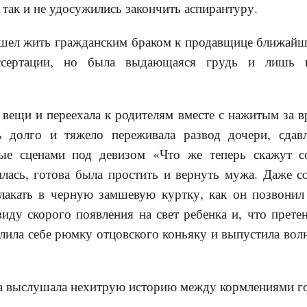
 так и не удосужились закончить аспирантуру.
ел жить гражданским браком к продавщице ближайше
сертации, но была выдающаяся грудь и лишь н
 вещи и переехала к родителям вместе с нажитым за 
ь долго и тяжело переживала развод дочери, сдав
ные сценами под девизом «Что же теперь скажут с
лась, готова была простить и вернуть мужа. Даже с
лакать в черную замшевую куртку, как он позвонил 
иду скорого появления на свет ребенка и, что прете
лила себе рюмку отцовского коньяку и выпустила вол
 выслушала нехитрую историю между кормлениями го