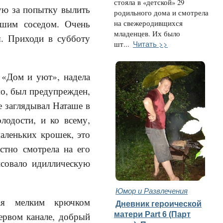
стояла в «детской» 29
шую за попытку вылить
родильного дома и смотрела
ашим соседом. Очень
на свежеродивщихся
младенцев. Их было
я. Приходи в субботу
Читать >>
шт...
 «Дом и уют», надела
о, был предупрежден,
е заглядывал Наташе в
лодости, и ко всему,
маленьких крошек, это
стно смотрела на его
совало идиллическую
Юмор и Развлечения
ная мелким крючком
Дневник героической
матери Part 6 (Парт
ервом канале, добрый