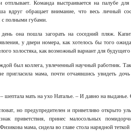
 отплывает. Команда выстраивается на палубе для
аша вдруг обращает внимание, что весь личный со
 с полными губами.
день она пошла загорать на соседний пляж. Капит
вления, у двери номера, как хотелось бы того ожидат
елого холостяка, как возможный вариант для будущего
ждой был коллега, увлеченный научный работник. Так
че пригласила мама, почти отчаявшись увидеть дочь
– шептала мать на ухо Наталье. – И давно на выданье. 
ловат, но предупредителен и приветливо открыто ул
нак приветствия, принес малосольных помидорч
Физикова мама, сидела во главе стола нарядной теткой