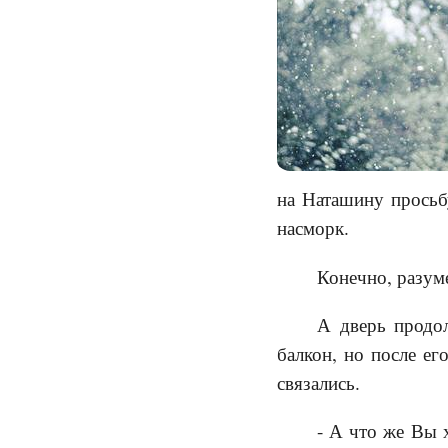
на Наташину просьбу
насморк.
Конечно, разуме
А дверь продо
балкон, но после е
связались.
- А что же Вы 