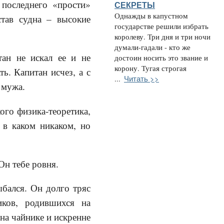
 последнего «прости»
СЕКРЕТЫ
Однажды в капустном
став судна – высокие
государстве решили избрать
королеву. Три дня и три ночи
думали-гадали - кто же
ан не искал ее и не
достоин носить это звание и
корону. Тугая строгая
ь. Капитан исчез, а с
Читать >>
...
 мужа.
ого физика-теоретика,
 в каком никаком, но
Он тебе ровня.
ыбался. Он долго тряс
иков, родившихся на
 на чайнике и искренне