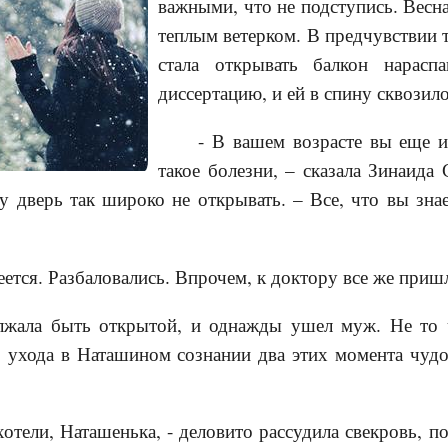
важными, что не подступись. Весн
теплым ветерком. В предчувствии т
стала открывать балкон нарасп
диссертацию, и ей в спину сквозило
- В вашем возрасте вы еще и
такое болезни, – сказала Зинаида 
 дверь так широко не открывать. – Все, что вы знает
ется. Разбаловались. Впрочем, к доктору все же приш
лжала быть открытой, и однажды ушел муж. Не то 
го ухода в Наташином сознании два этих момента чуд
хотели, Наташенька, - деловито рассудила свекровь, 