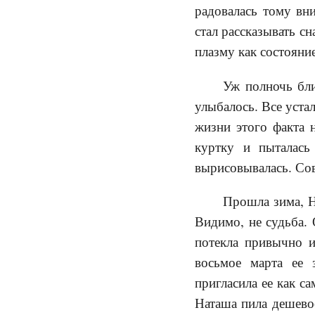
радовалась тому вн
стал рассказывать сн
плазму как состояни
Уж полночь бли
улыбалось. Все уста
жизни этого факта 
куртку и пыталась
вырисовывалась. Со
Прошла зима, Н
Видимо, не судьба. 
потекла привычно и
восьмое марта ее
пригласила ее как с
Наташа пила дешевое