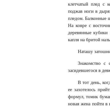
клетчатый плед с 
поджав ноги в дыря
пледом. Балконные щ
На ковре с восточн
деревянные кубики 
капля на бритой нал
Наташу затошни
Знакомство с 
засидевшегося в дев
В тот день, ко
ее захотелось прий
формул, томик бумаг
новая жена пойти в