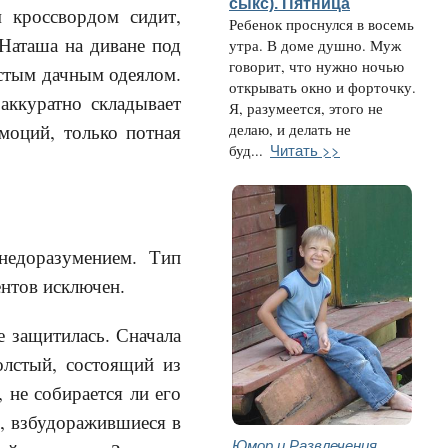
cыкс). Пятница
 кроссвордом сидит,
Ребенок проснулся в восемь
Наташа на диване под
утра. В доме душно. Муж
говорит, что нужно ночью
истым дачным одеялом.
открывать окно и форточку.
аккуратно складывает
Я, разумеется, этого не
моций, только потная
делаю, и делать не
Читать >>
буд...
недоразумением. Тип
ентов исключен.
е защитилась. Сначала
олстый, состоящий из
 не собирается ли его
, взбудоражившиеся в
Юмор и Развлечения