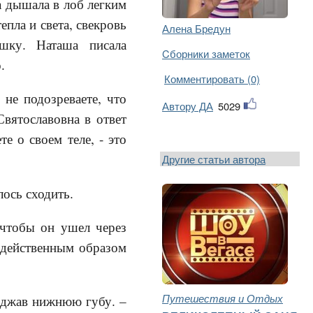
а дышала в лоб легким
епла и света, свекровь
Алена Бредун
ашку. Наташа писала
Cборники заметок
.
Комментировать (0)
 не подозреваете, что
Автору ДА
5029
Святославовна в ответ
е о своем теле, - это
Другие статьи автора
лось сходить.
чтобы он ушел через
одейственным образом
Путешествия и Отдых
поджав нижнюю губу. –