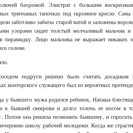
колючей бахромой. Элистрат с большим воскресным
вых тряпчаных тапочках под скромное кресло. Сама 
ели заботливо забиты старой ватой и заложены ворс
ыми узорами сидит толстый молчаливый мальчик и 
в пирамидку. Лицо мальчика не выражает никаких э
ысо голове.
ло.
соседом подруги решено было считать досадным 
ках конторского служащего был из вероятных претенд
гда у бывшего мужа родился ребенок, Наташа блестящ
ти к бывшей свекрови и долго толочь ее носом в т
. Потом она решила позвонить бывшему, и спросить,
 вечернюю школу рабочей молодежи. Когда же страсти