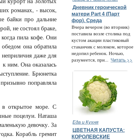
ный курорт на Золотых
Дневник героической
ших романах, - высок,
матери Part 4 (Парт
ые байки про дальние
фор). Среда
ой, не состоял браке,
Вчера вечером (во вторник)
поставила возле столика под
 когда пила кофе. Они
кустом акации пластиковый
а обедом она обратила
стаканчик с молоком, которое
недопил ребенок. Ночью,
о неприличия даже для
Читать >>
разумеется, при...
 к ним. Она оказалась
выступление. Брюнетка
и призывно поправляла
 в открытое море. С
шные поцелуи. Наташа
Еда и Кухня
маленькую девочку. За
ЦВЕТНАЯ КАПУСТА:
одка. Корабль гремит
КОРОЛЕВСКИЕ