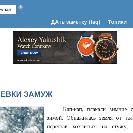
ДАть заметку
(faq)
Топики
ДЕВКИ ЗАМУЖ
Кап-кап, плакали зимние с
зимой. Обнажилась земля от тал
перестав хохлиться на стужу,