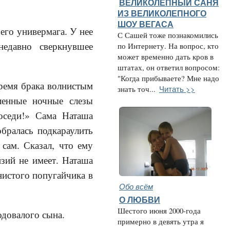
ВЕЛИКОЛЕПНЫЙ САНЯ
ИЗ ВЕЛИКОЛЕПНОГО
ШОУ ВЕГАСА
го универмага. У нее
С Сашей тоже познакомились
едавно сверкнувшее
по Интернету. На вопрос, кто
может временно дать кров в
штатах, он ответил вопросом:
"Когда прибываете? Мне надо
время брака волнистым
Читать >>
знать точ...
ленные ночные слезы
оседи!» Сама Наташа
обралась подкараулить
сам. Сказал, что ему
нзий не имеет. Наташа
нистого попугайчика в
Обо всём
О ЛЮБВИ
Шестого июня 2000-года
довалого сына.
примерно в девять утра я