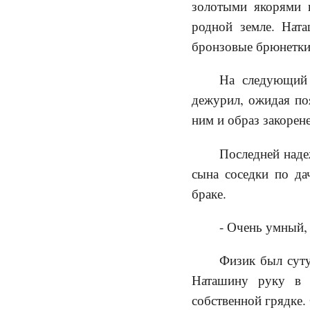
золотыми якорями и
родной земле. Нат
бронзовые брюнетки
На следующий 
дежурил, ожидая поя
ним и образ закорен
Последней наде
сына соседки по да
браке.
- Очень умный, 
Физик был суту
Наташину руку в з
собственной грядке. 