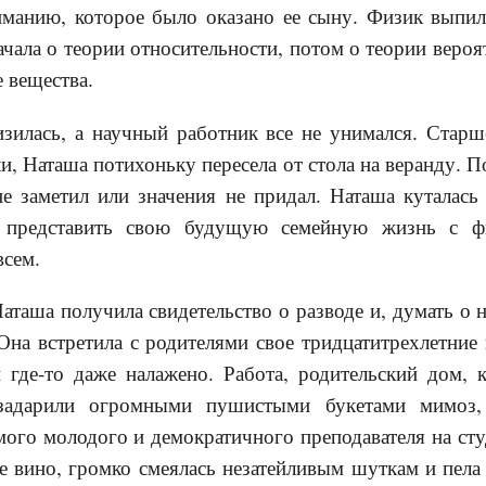
иманию, которое было оказано ее сыну. Физик выпи
ачала о теории относительности, потом о теории вероя
е вещества.
зилась, а научный работник все не унимался. Старш
ли, Наташа потихоньку пересела от стола на веранду. 
не заметил или значения не придал. Наташа куталась
 представить свою будущую семейную жизнь с ф
всем.
аташа получила свидетельство о разводе и, думать о н
Она встретила с родителями свое тридцатитрехлетние
 где-то даже налажено. Работа, родительский дом, к
 задарили огромными пушистыми букетами мимоз,
амого молодого и демократичного преподавателя на ст
 вино, громко смеялась незатейливым шуткам и пела 