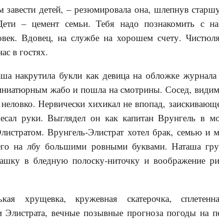
м завести детей, – резюмировала она, шлепнув стар
Дети – цемент семьи. Тебя надо познакомить с н
век. Вдовец, на службе на хорошем счету. Чистюл
нас в гостях.
ша накрутила букли как девица на обложке журнала
иниатюрным жабо и пошла на смотрины. Сосед, видим
 неловко. Нервически хихикал не впопад, заискивающ
чесал руки. Выглядел он как капитан Врунгель в мо
листратом. Врунгель-Элистрат хотел брак, семью и 
его на лбу большими ровными буквами. Наташа гру
ашку в бледную полоску-ниточку и воображение ри
нькая хрущевка, кружевная скатерочка, сплетен
и Элистрата, вечные позывные прогноза погоды на п