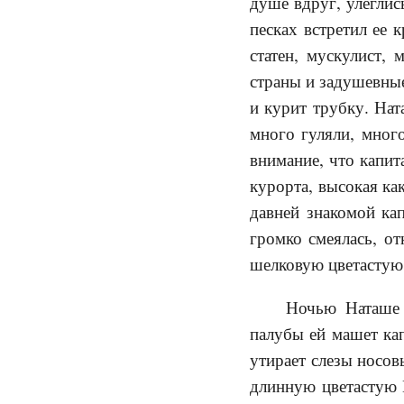
душе вдруг, улеглис
песках встретил ее 
статен, мускулист,
страны и задушевные
и курит трубку. Нат
много гуляли, много
внимание, что капит
курорта, высокая ка
давней знакомой кап
громко смеялась, от
шелковую цветастую 
Ночью Наташе 
палубы ей машет ка
утирает слезы носов
длинную цветастую 