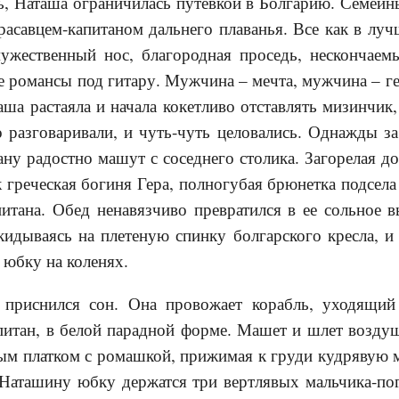
ь, Наташа ограничилась путевкой в Болгарию. Семей
красавцем-капитаном дальнего плаванья. Все как в луч
 мужественный нос, благородная проседь, нескончаем
 романсы под гитару. Мужчина – мечта, мужчина – гер
аша растаяла и начала кокетливо отставлять мизинчик,
 разговаривали, и чуть-чуть целовались. Однажды з
ану радостно машут с соседнего столика. Загорелая д
к греческая богиня Гера, полногубая брюнетка подсела
итана. Обед ненавязчиво превратился в ее сольное 
кидываясь на плетеную спинку болгарского кресла, 
юбку на коленях.
приснился сон. Она провожает корабль, уходящий
питан, в белой парадной форме. Машет и шлет возду
ым платком с ромашкой, прижимая к груди кудрявую 
Наташину юбку держатся три вертлявых мальчика-пог