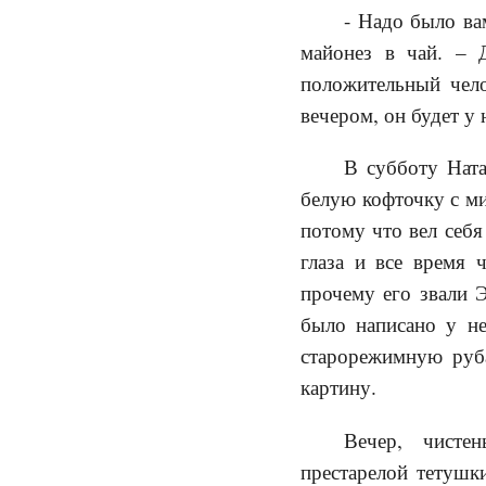
- Надо было ва
майонез в чай. – 
положительный чело
вечером, он будет у 
В субботу Ната
белую кофточку с м
потому что вел себя
глаза и все время 
прочему его звали Э
было написано у н
старорежимную руб
картину.
Вечер, чисте
престарелой тетушк