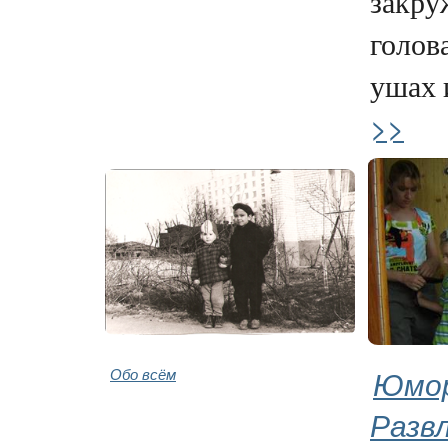
закру
голова
ушах и
>>
Обо всём
Юмор
Разв