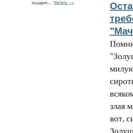
Читать >>
подарит...
Оста
треб
"Мач
Помни
"Золу
милу
сирот
всяко
злая м
вот, с
Золушк