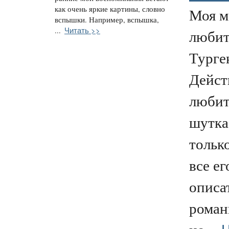
как очень яркие картины, словно
Моя м
вспышки. Например, вспышка,
Читать >>
...
любит
Турге
Дейст
любит
шутка
тольк
все е
описа
роман
Ч