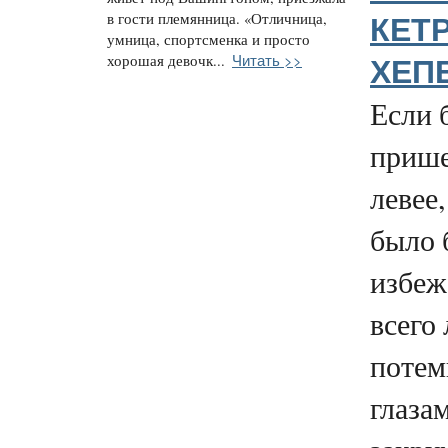
в гости племянница. «Отличница,
КЕТ
умница, спортсменка и просто
Читать >>
хорошая девочк...
ХЕП
Если 
прише
левее
было 
избежа
всего
потем
глаза