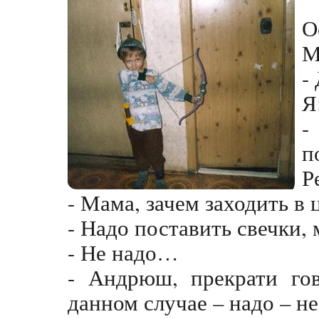
О
М
-
Я
-
п
Р
- Мама, зачем заходить в 
- Надо поставить свечки,
- Не надо…
- Андрюш, прекрати гов
данном случае – надо – н