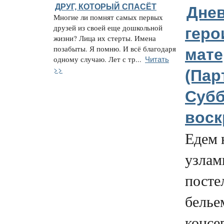
ДРУГ, КОТОРЫЙ СПАСЁТ
Дне
Многие ли помнят самых первых
друзей из своей еще дошкольной
геро
жизни? Лица их стерты. Имена
позабыты. Я помню. И всё благодаря
мате
Читать
одному случаю. Лет с тр...
>>
(Пар
Субб
воск
Едем 
узлам
посте
белье
консе