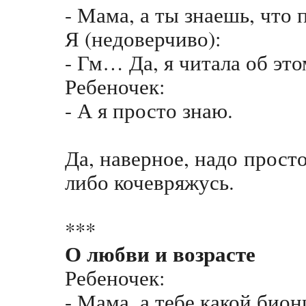
- Мама, а ты знаешь, что 
Я (недоверчиво):
- Гм… Да, я читала об э
Ребеночек:
- А я просто знаю.
Да, наверное, надо просто
либо кочевряжусь.
***
О любви и возрасте
Ребеночек:
- Мама, а тебе какой био