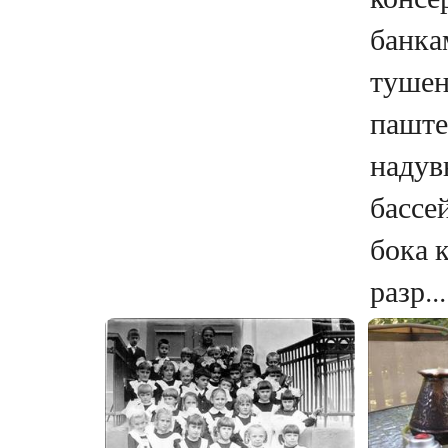
банка
тушен
паште
надув
бассе
бока 
разр...