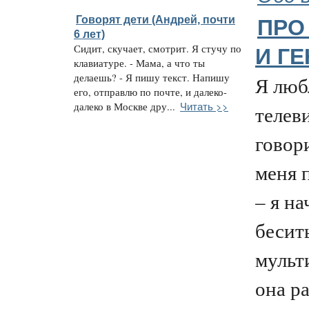
Говорят дети (Андрей, почти
ПРО
6 лет)
Сидит, скучает, смотрит. Я стучу по
И Г
клавиатуре. - Мама, а что ты
делаешь? - Я пишу текст. Напишу
Я люб
его, отправлю по почте, и далеко-
Читать >>
далеко в Москве дру...
телев
говори
меня 
– я н
бесит
мульт
она р