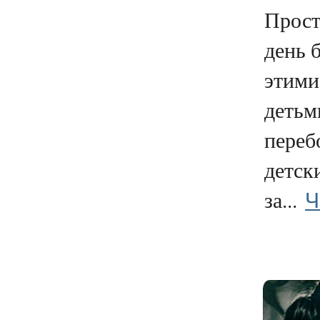
Прост
день 
этими
детьм
переб
детск
Ч
за...