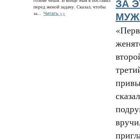
голове чеши. В конце Мая я поставил
ЗА 
перед женой задачу. Сказал, чтобы
Читать >>
за...
МУЖ
«Перв
женят
второ
трети
привы
сказал
подру
вручи
пригл