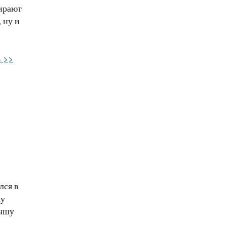
бирают
 ну и
 >>
лся в
шу
лышу