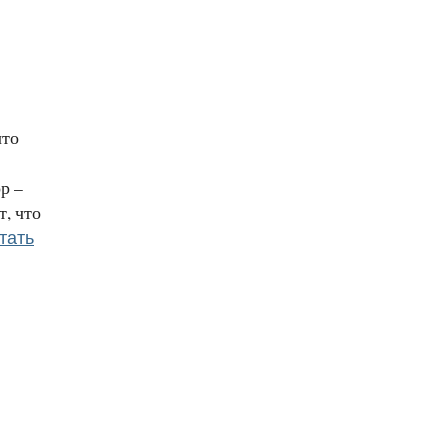
что
р –
, что
тать