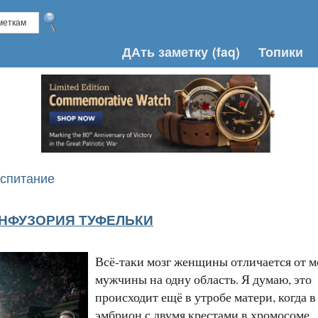
ДАть заметку
(faq)
Топики
оспитание
НФУЗОРИЯ ТУФЕЛЬКИ
Всё-таки мозг женщины отличается от м
мужчины на одну область. Я думаю, это
происходит ещё в утробе матери, когда в
эмбрион с двумя крестами в хромосоме