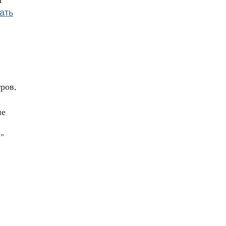
ать
ров,
не
"