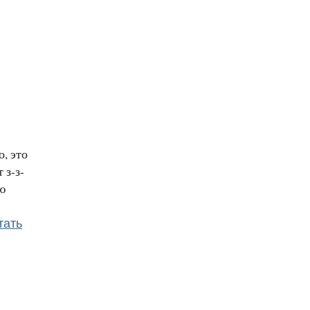
, это
 з-з-
ю
тать