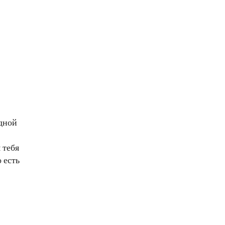
едной
 тебя
 есть