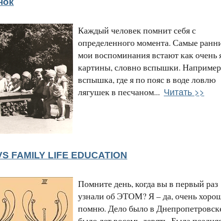
нок
Каждый человек помнит себя с
определенного момента. Самые ранн
мои воспоминания встают как очень 
картины, словно вспышки. Например
вспышка, где я по пояс в воде ловлю
Читать >>
лягушек в песчаном...
S FAMILY LIFE EDUCATION
Помните день, когда вы в первый раз
узнали об ЭТОМ? Я – да, очень хоро
помню. Дело было в Днепропетровске
было лет восемь-девять. Была поздня