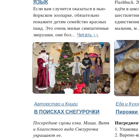
ЯЗЫК
Flashback. 
Если вам случится оказаться в нью-
идём в школ
йоркском зоопарке, обязательно
шестилетни
покажите детям семейство красных
единственн
панд. Это очень милые симпатичные
мальчик, м..
Читать >>
зверушки, они бол...
Авторство и Книги
Еда и Кух
В ПОИСКАХ СНЕГУРОЧКИ
Пирожки 
Посередине сцены елка. Маша, Витя
Ингредиен
и благостного вида Cнегурочка
1. Упаковка
украшают ее.
2. Варено-к