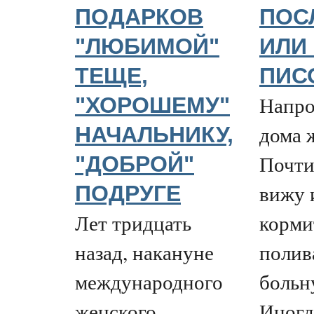
ПОДАРКОВ
ПОС
"ЛЮБИМОЙ"
ИЛИ
ТЕЩЕ,
ПИС
Напро
"ХОРОШЕМУ"
дома 
НАЧАЛЬНИКУ,
Почти
"ДОБРОЙ"
вижу и
ПОДРУГЕ
Лет тридцать
корми
назад, накануне
полив
международного
больн
женского
Иногд