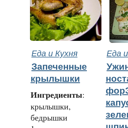
Еда и Кухня
Еда и
Запеченные
Ужин
крылышки
ност
форЭ
Ингредиенты
:
капу
крылышки,
зеле
бедрышки
шпин