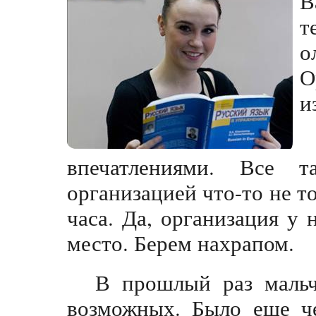
В
т
о
О
и
впечатлениями. Все 
организацией что-то не т
часа. Да, организация у 
место. Берем нахрапом.
В прошлый раз мальч
возможных. Было еще че