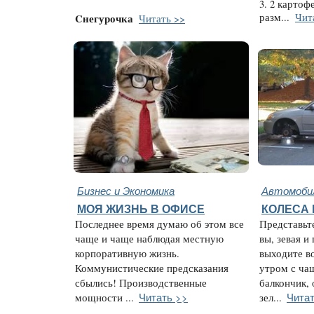
3. 2 картоф
разм...
Чит
Cнегурочка
Читать >>
Бизнес и Экономика
Автомобил
МОЯ ЖИЗНЬ В ОФИСЕ
КОЛЕСА
Последнее время думаю об этом все
Представьт
чаще и чаще наблюдая местную
вы, зевая и
корпоративную жизнь.
выходите в
Коммунистические предсказания
утром с ча
сбылись! Производственные
балкончик,
Читать >>
Читат
мощности ...
зел...