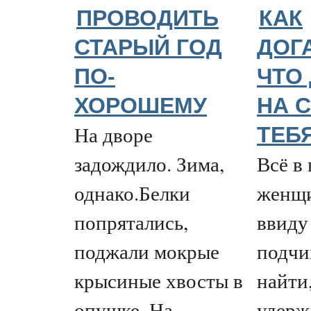
ПРОВОДИТЬ
КАК
СТАРЫЙ ГОД
ДОГ
ПО-
ЧТО
ХОРОШЕМУ
НА 
На дворе
ТЕБЯ
задождило. Зима,
Всё в
однако.Белки
женщи
попрятались,
ввиду
поджали мокрые
подчи
крысиные хвосты в
найти
опушке. На
удерж