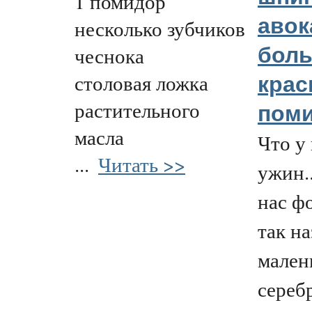
1 помидор
авок
несколько зубчиков
чеснока
бол
столовая ложка
кра
растительного
пом
масла
Что у 
...
Читать >>
ужин..
нас ф
так н
мален
сереб