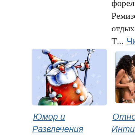
форел
Ремиз
отдых
Ч
Т...
Юмор и
Отно
Развлечения
Инти