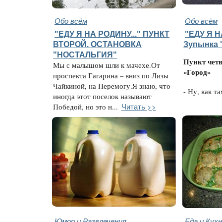
Обо всём
Обо всём
"ЕДУ Я НА РОДИНУ..." ПУНКТ
"ЕДУ Я Н
ВТОРОЙ. ОСТАНОВКА
Зупынка 
"НОСТАЛЬГИЯ"
Пункт чет
Мы с малышом шли к мачехе.От
«Город»
проспекта Гагарина – вниз по Лизы
Чайкиной, на Перемогу.Я знаю, что
- Ну, как та
иногда этот поселок называют
Читать >>
Победой, но это н...
Юмор и Развлечения
Еда и Кух