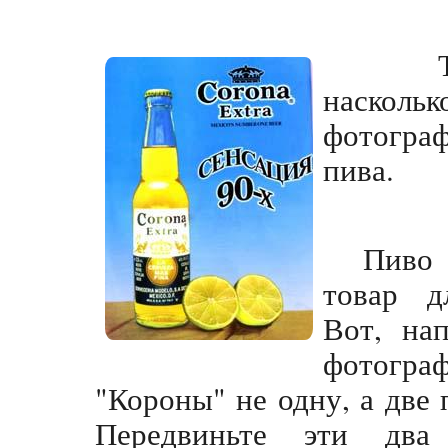
Такж
насколь
фотогр
пива.
Пиво 
товар д
Вот, нап
фотогра
"Короны" не одну, а две
Передвиньте эти два