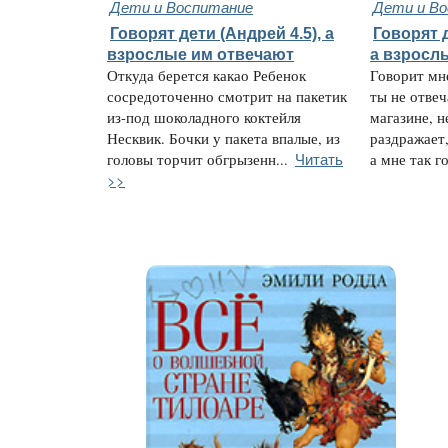
Дети и Воспитание
Дети и В
Говорят дети (Андрей 4.5), а
Говорят д
взрослые им отвечают
а взросл
Откуда берется какао Ребенок
Говорит мне
сосредоточенно смотрит на пакетик
ты не отвеча
из-под шоколадного коктейля
магазине, н
Несквик. Бочки у пакета впалые, из
раздражает,
Читать
головы торчит обгрызенн...
а мне так го
>>