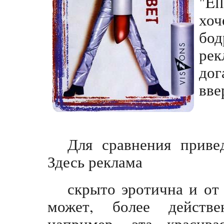
"El
хоч
бо
ре
дог
вве
Для сравнения приве
Здесь реклама
скрыто эротична и от 
может, более действе
например, эта красива