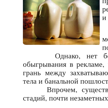
п
р
и
м
п
Однако, нет более 
обыгрывания в рекламе,
грань между захватыва
тела и банальной пошлос
Впрочем, существуе
стадий, почти незаметных