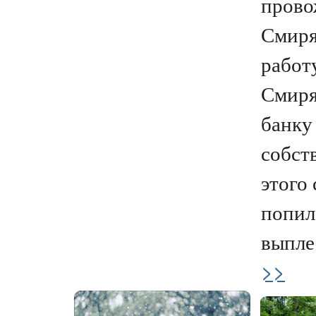
прово
Смиря
работу
Смиря
банку
собст
этого 
попил
выплес
>>