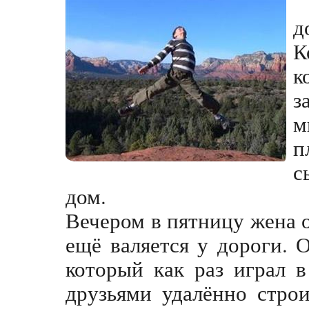
д
К
к
з
м
п
с
дом.
Вечером в пятницу жена 
ещё валяется у дороги. 
который как раз играл 
друзьями удалённо стро