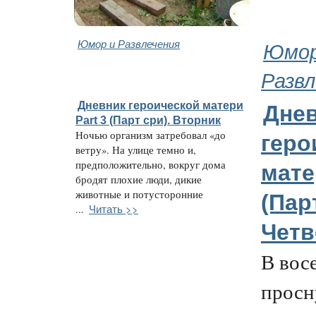
Юмор и Развлечения
Юмор
Развл
Дневник героической матери
Дне
Part 3 (Парт сри). Вторник
Ночью организм затребовал «до
геро
ветру». На улице темно и,
предположительно, вокруг дома
мате
бродят плохие люди, дикие
животные и потусторонние
(Пар
Читать >>
...
Четв
В вос
просн