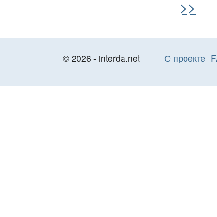
>>
© 2026 - interda.net
О проекте
F