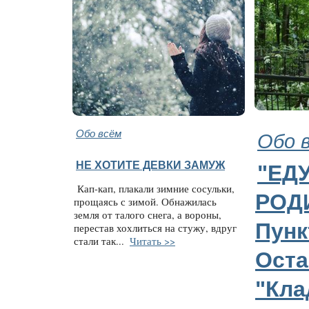
Обо всём
Обо 
НЕ ХОТИТЕ ДЕВКИ ЗАМУЖ
"ЕДУ
Кап-кап, плакали зимние сосульки,
РОДИ
прощаясь с зимой. Обнажилась
земля от талого снега, а вороны,
Пунк
перестав хохлиться на стужу, вдруг
стали так...
Читать >>
Оста
"Кла