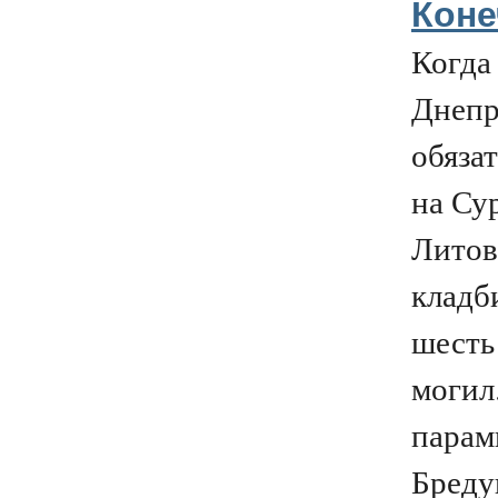
Коне
Когда
Днепр
обяза
на Су
Литов
кладб
шесть
могил
парам
Бреду